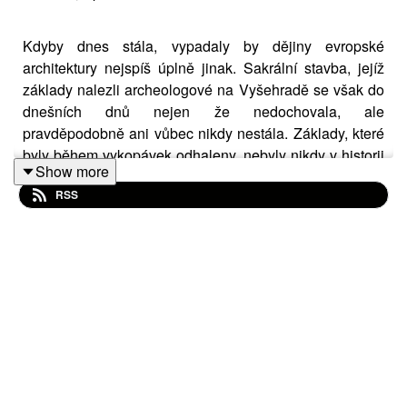
Kdyby dnes stála, vypadaly by dějiny evropské
architektury nejspíš úplně jinak. Sakrální stavba, jejíž
základy nalezli archeologové na Vyšehradě se však do
dnešních dnů nejen že nedochovala, ale
pravděpodobně ani vůbec nikdy nestála. Základy, které
byly během vykopávek odhaleny, nebyly nikdy v historii
Show more
doplněny dalším zdivem. Přesto vypovídají o tom, že
RSS
tento nedokončený projekt měl být možná tím
nejambicióznějším, co české země za vlády
Přemyslovců zažily. Nám tak dnes nezbývá než se ptát,
proč knížata v desátém století od myšlenky
monumentální tetrakonchální svatyně nakonec upustila.
Archeolog Jiří Macháček a kunsthistorik Ivan Foletti si o
tom povídají s dalším speciálním hostem, archeologem
Ladislavem Varadzinem. Ten na Vyšehradě nalezl
nejen tento nedostavěný kostel, ale dokonce, aniž by to
sám plánoval, také zlato. Jestli jste si po minulé epizodě