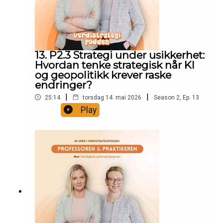
13. P2.3 Strategi under usikkerhet:
Hvordan tenke strategisk når KI
og geopolitikk krever raske
endringer?
|
|
25:14
torsdag 14. mai 2026
Season
2
,
Ep.
13
Play