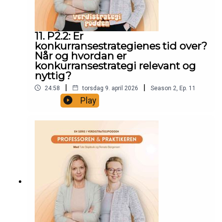
11. P2.2: Er
konkurransestrategienes tid over?
Når og hvordan er
konkurransestrategi relevant og
nyttig?
|
|
24:58
torsdag 9. april 2026
Season
2
,
Ep.
11
Play