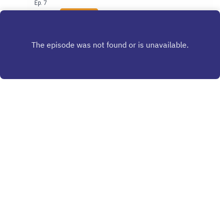
Ep.
7
Play
Copyright
Tale Skjølsvik
Hosted with ❤️ by
Acast