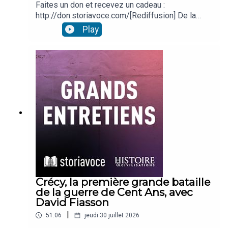
Faites un don et recevez un cadeau :
http://don.storiavoce.com/[Rediffusion] De la
conquête de l’Espagne aux croisades, des
Play
premières traductions médiévales à
l’orientalisme du XIXᵉ siècle, cet épisode, avec
l'historien Olivier Hanne, retrace quatorze siècles
de circulation, d’étude et d’interprétation du texte
coranique en Europe.***Facebook :
https://www.facebook.com/HistoireEtCivilisation
sMagInstagram :
https://www.instagram.com/histoireetcivilisation
s/Twitter : https://twitter.com/Storiavoce
Crécy, la première grande bataille
de la guerre de Cent Ans, avec
David Fiasson
|
51:06
jeudi 30 juillet 2026