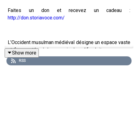
Faites un don et recevez un cadeau :
http://don.storiavoce.com/
L’Occident musulman médiéval désigne un espace vaste
et fragmenté, où le pouvoir du calife doit sans cesse
Show more
s’inventer pour gouverner des territoires et des
RSS
populations très divers. La royauté y combine autorité
religieuse, contrôle politique et mise en scène matérielle
du pouvoir. Comment le calife fait-il sentir son autorité
dans un espace aussi peu unifié ? Quels relais de
pouvoir utilise-t-il (élites locales, armée, administration,
monnaie, architecture) ? En quoi la monnaie et les
bâtiments symbolisent-ils concrètement l’autorité
califale ? Le pouvoir du prince musulman est-il sacré
comme celui des rois chrétiens d’Occident, et comment
se représente-t-il dans un contexte qui limite les images