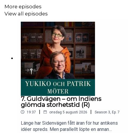
More episodes
View all episodes
Uppläsare:
Per Runhammar
Klippning:
Hugo Lundgren
Producent:
Bokförlaget Stolpe
7. Guldvägen – om Indiens
glömda storhetstid (R)
|
|
19:37
onsdag 5 augusti 2026
Season
3
,
Ep.
7
Länge har Sidenvägen fått äran för hur antikens
idéer spreds. Men parallellt löpte en annan