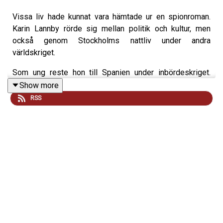
Vissa liv hade kunnat vara hämtade ur en spionroman.
Karin Lannby rörde sig mellan politik och kultur, men
också genom Stockholms nattliv under andra
världskriget.
Som ung reste hon till Spanien under inbördeskriget.
Senare blev hon uppgiftslämnare åt den svenska
Show more
underrättelsetjänsten under kodnamnet Annette. På
RSS
krogar och mötesplatser där journalister, flyktingar och
spioner rörde sig samlade hon in uppgifter och skrev
sina rapporter. I Veckans essä, skriven av Henrik
Berggren får vi veta mer om Karin Lannby - den svenska
hemliga soldatspionen.
Du kan lyssna på
Spioner i historien - Från antiken och
till vita duken
och Bokförlaget Stolpes övriga utgivning
där ljudböcker finns.