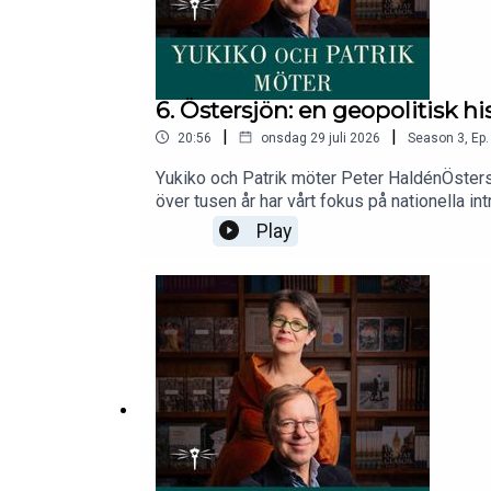
6. Östersjön: en geopolitisk h
|
|
20:56
onsdag 29 juli 2026
Season
3
,
Ep.
Yukiko och Patrik möter Peter HaldénÖstersjö
över tusen år har vårt fokus på nationella i
lektor i krigsvetenskap vid Försvarshögskol
Play
Europas mest långlivade maktspel. Haldén 
stänga havet och dem som vill hålla det öpp
importerade spannmål från USA mitt under kall
kulturutbyte än ett stort öppet hav. Med kri
Stolpe Stories serie ”Yukiko och Patrik möt
samhällsvetenskap.Detta avsnitt är en repr
tankar eller synpunkter? Hör gärna av dig ti