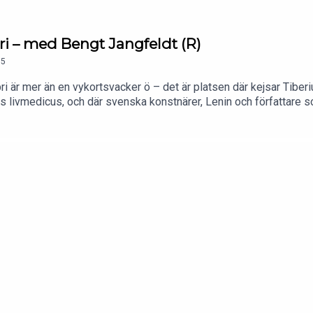
 – med Bengt Jangfeldt (R)
5
i är mer än en vykortsvacker ö – det är platsen där kejsar Tibe
ias livmedicus, och där svenska konstnärer, Lenin och författare 
angfeldt, författare till "Capri: Kulturhistoriska skisser", som be
äffar Yukiko Duke och Patrik Hadenius vår tids främsta författare
is.Poddvärdar: Yukiko Duke och Patrik HadeniusProducent: Bokfö
ll stolpestories@stolpepublishing.se