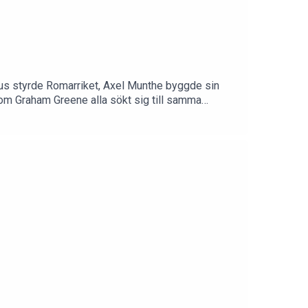
rius styrde Romarriket, Axel Munthe byggde sin
som Graham Greene alla sökt sig till samma
rättar om öns myter och märkliga öden.I Stolpe
 och forskare inom humaniora och
rlaget StolpeKlippning: Hugo LundgrenFrågor,