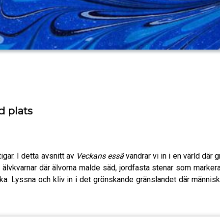
d plats
igar. I detta avsnitt av
Veckans essä
vandrar vi in i en värld där
vi älvkvarnar där älvorna malde säd, jordfasta stenar som marke
ka. Lyssna och kliv in i det grönskande gränslandet där männis