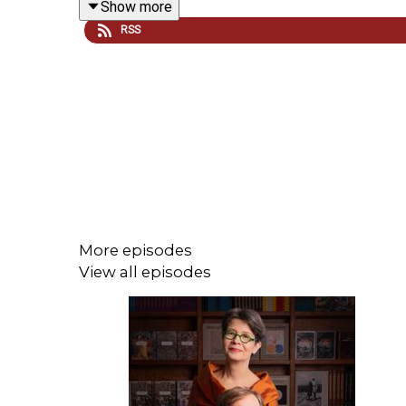
Show more
Du kan lyssna på
Skogen. I folktro, sägner och sa
RSS
Uppläsare:
Sofia Pekkari
Klippning:
Hugo Lundgren
Producent:
Bokförlaget Stolpe
More episodes
View all episodes