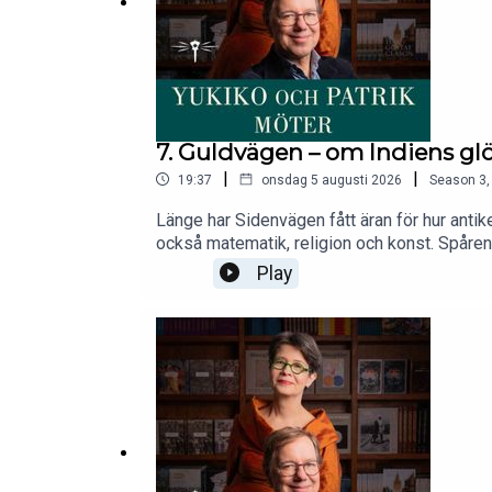
7. Guldvägen – om Indiens gl
|
|
19:37
onsdag 5 augusti 2026
Season
3
Länge har Sidenvägen fått äran för hur anti
också matematik, religion och konst. Spåren
hellenistiska lockar. Yukiko Duke och Patri
Play
är en bok som återupprättar Indien som ett 
och om varför världen ser ut som den gör ida
författare och forskare inom humaniora och
StolpeKlippning: Hugo LundgrenFrågor, tanka