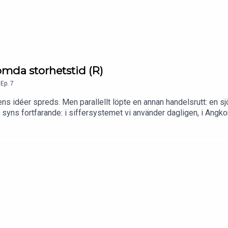
ömda storhetstid (R)
,
Ep.
7
kens idéer spreds. Men parallellt löpte en annan handelsrutt: en 
 syns fortfarande: i siffersystemet vi använder dagligen, i Angko
k Hadenius samtalar om William Dalrymples praktverk "Guldvägen: 
av mänsklighetens stora kunskaps- och kulturcentrum. Guldvägen 
g.I Stolpe Stories serie ”Yukiko och Patrik möter”, träffar Yuki
 samhällsvetenskap.Detta avsnitt är en repris.Poddvärdar: Yukik
r eller synpunkter? Hör gärna av dig till stolpestories@stolpepu