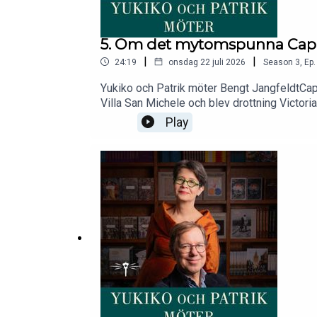
5. Om det mytomspunna Capri
|
|
24:19
onsdag 22 juli 2026
Season
3
,
Ep.
Yukiko och Patrik möter Bengt JangfeldtCapr
Villa San Michele och blev drottning Victor
klippor. I det här avsnittet möter vi Bengt J
Play
Stories serie ”Yukiko och Patrik möter”, tr
samhällsvetenskap.Detta avsnitt är en repr
tankar eller synpunkter? Hör gärna av dig ti