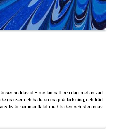
 gränser suddas ut – mellan natt och dag, mellan vad
rade gränser och hade en magisk laddning, och träd
kans liv är sammanflätat med träden och stenarnas