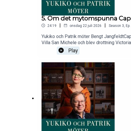
5. Om det mytomspunna Capri
|
|
24:19
onsdag 22 juli 2026
Season
3
,
Ep.
Yukiko och Patrik möter Bengt JangfeldtCapr
Villa San Michele och blev drottning Victor
klippor. I det här avsnittet möter vi Bengt J
Play
Stories serie ”Yukiko och Patrik möter”, tr
samhällsvetenskap.Detta avsnitt är en repr
tankar eller synpunkter? Hör gärna av dig ti