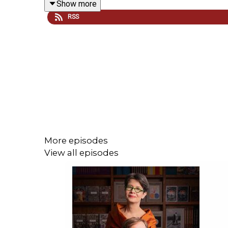
Show more
RSS
Du kan lyssna på
Folktrons väsen: Encyklopedi
och
Uppläsare:
Mimmi Kandler
Klippning:
Hugo Lundgren
Producent:
Bokförlaget Stolpe
More episodes
View all episodes