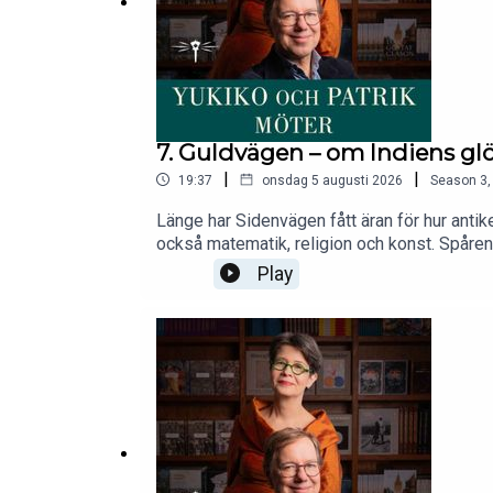
7. Guldvägen – om Indiens gl
|
|
19:37
onsdag 5 augusti 2026
Season
3
Länge har Sidenvägen fått äran för hur anti
också matematik, religion och konst. Spåren
hellenistiska lockar. Yukiko Duke och Patri
Play
är en bok som återupprättar Indien som ett 
och om varför världen ser ut som den gör ida
författare och forskare inom humaniora och
StolpeKlippning: Hugo LundgrenFrågor, tanka