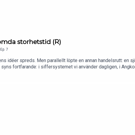
ömda storhetstid (R)
,
Ep.
7
kens idéer spreds. Men parallellt löpte en annan handelsrutt: en 
 syns fortfarande: i siffersystemet vi använder dagligen, i Angko
k Hadenius samtalar om William Dalrymples praktverk "Guldvägen: 
av mänsklighetens stora kunskaps- och kulturcentrum. Guldvägen 
g.I Stolpe Stories serie ”Yukiko och Patrik möter”, träffar Yuki
 samhällsvetenskap.Detta avsnitt är en repris.Poddvärdar: Yukik
r eller synpunkter? Hör gärna av dig till stolpestories@stolpepu