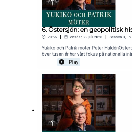
6. Östersjön: en geopolitisk h
|
|
20:56
onsdag 29 juli 2026
Season
3
,
Ep.
Yukiko och Patrik möter Peter HaldénÖstersjö
över tusen år har vårt fokus på nationella i
lektor i krigsvetenskap vid Försvarshögskol
Play
Europas mest långlivade maktspel. Haldén 
stänga havet och dem som vill hålla det öpp
importerade spannmål från USA mitt under kall
kulturutbyte än ett stort öppet hav. Med kri
Stolpe Stories serie ”Yukiko och Patrik möt
samhällsvetenskap.Detta avsnitt är en repr
tankar eller synpunkter? Hör gärna av dig ti