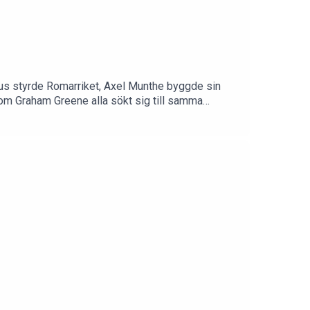
rius styrde Romarriket, Axel Munthe byggde sin
som Graham Greene alla sökt sig till samma
rättar om öns myter och märkliga öden.I Stolpe
 och forskare inom humaniora och
rlaget StolpeKlippning: Hugo LundgrenFrågor,