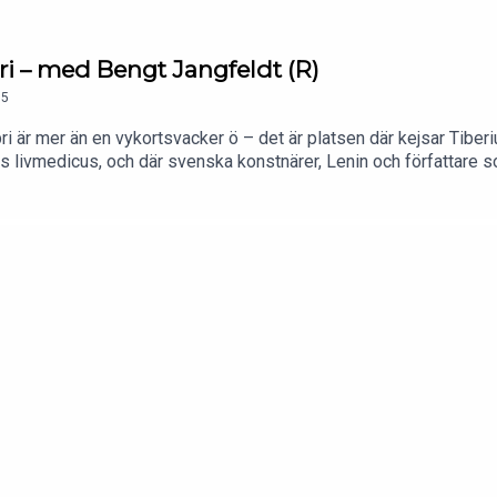
 – med Bengt Jangfeldt (R)
5
i är mer än en vykortsvacker ö – det är platsen där kejsar Tibe
ias livmedicus, och där svenska konstnärer, Lenin och författare 
angfeldt, författare till "Capri: Kulturhistoriska skisser", som be
äffar Yukiko Duke och Patrik Hadenius vår tids främsta författare
is.Poddvärdar: Yukiko Duke och Patrik HadeniusProducent: Bokfö
ll stolpestories@stolpepublishing.se