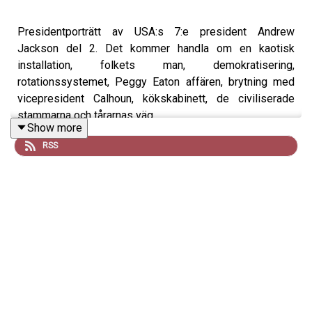
Presidentporträtt av USA:s 7:e president Andrew
Jackson del 2. Det kommer handla om en kaotisk
installation, folkets man, demokratisering,
rotationssystemet, Peggy Eaton affären, brytning med
vicepresident Calhoun, kökskabinett, de civiliserade
stammarna och tårarnas väg.
Show more
RSS
Bild: Porträtt av Andrew Jackson runt år 1824. Källa:
Wikipedia
Prenumerera: Glöm inte att prenumerera på podcasten!
Betyg: Ge gärna podden betyg på iTunes!