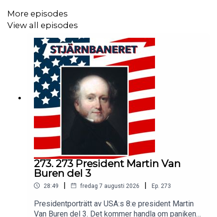
More episodes
View all episodes
Följ podden: Facebook (facebook.com/stjarnbaneret),
twitter (@stjarnbaneret), Instagram (@stjarnbaneret)
Kontakt:
stjarnbaneret@gmail.com
Litteratur:
- Empire of Liberty, Gordon Wood
- The Creation of the American Repbulic, 1776-1787,
273. 273 President Martin Van
Gordon Wood
Buren del 3
|
|
28:49
fredag 7 augusti 2026
Ep.
273
- The Federalist era, John Miller
Presidentporträtt av USA:s 8:e president Martin
- The age of federalism, Stanley Elkins, Eric
Van Buren del 3. Det kommer handla om paniken