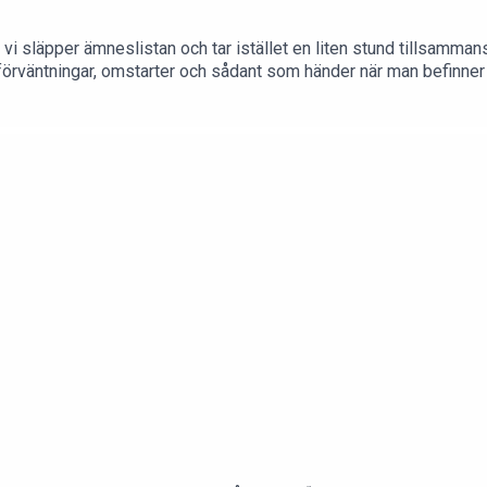
 vi släpper ämneslistan och tar istället en liten stund tillsammans.
väntningar, omstarter och sådant som händer när man befinner si
om man tänkt sig – men kanske precis som det behöver bli.Häll upp 
& Jannice