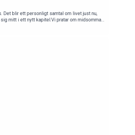
 Det blir ett personligt samtal om livet just nu,
g mitt i ett nytt kapitel.Vi pratar om midsommar,
en kopp kaffe, luta dig tillbaka och häng med oss