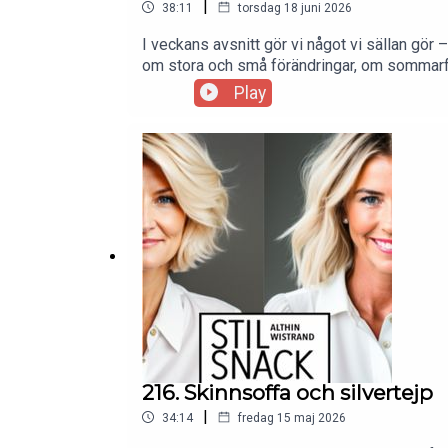
|
38:11
torsdag 18 juni 2026
I veckans avsnitt gör vi något vi sällan gör –
om stora och små förändringar, om sommarför
stil, relationer och att livet sällan blir s
Play
en stund. Glad midsommar önskar Katarina 
216. Skinnsoffa och silvertejp
|
34:14
fredag 15 maj 2026