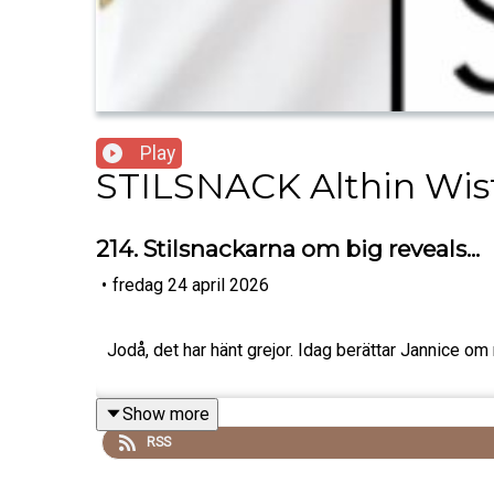
Play
STILSNACK Althin Wis
214. Stilsnackarna om big reveals...
•
fredag 24 april 2026
Jodå, det har hänt grejor. Idag berättar Jannice om 
Show more
RSS