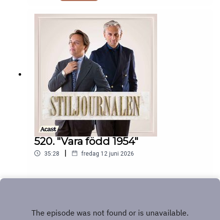
520. "Vara född 1954"
|
35:28
fredag 12 juni 2026
Play