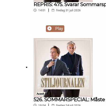
REPRIS: 475. Svarar Sommarspe
|
14:01
fredag 31 juli 2026
Play
526. SOMMARSPECIAL: Måste m
|
19:04
fredag 24 juli 2026