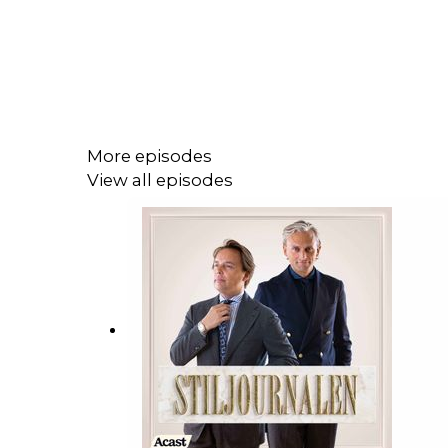
More episodes
View all episodes