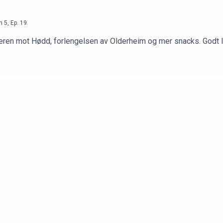
n
5
,
Ep.
19
eren mot Hødd, forlengelsen av Olderheim og mer snacks. Godt 