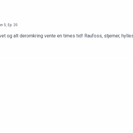
on
5
,
Ep.
20
livet og alt deromkring vente en times tid! Raufoss, stjerner, hylle