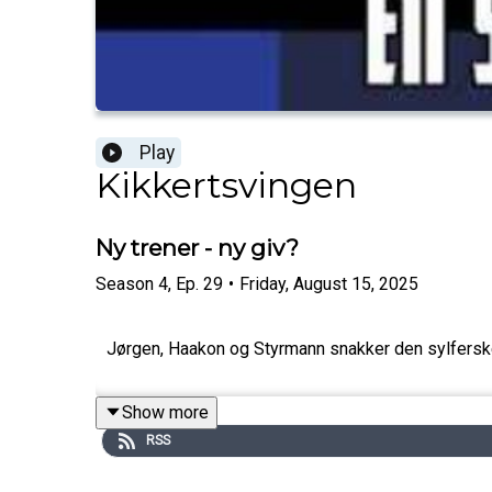
Play
Kikkertsvingen
Ny trener - ny giv?
Season
4
,
Ep.
29
•
Friday, August 15, 2025
Jørgen, Haakon og Styrmann snakker den sylferske
Show more
RSS