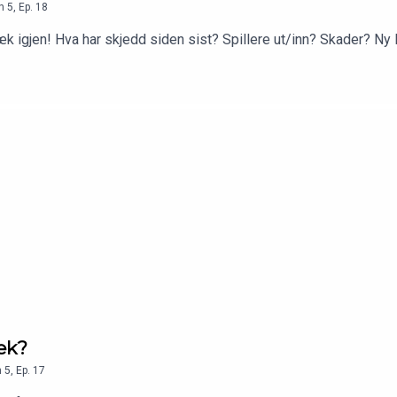
n
5
,
Ep.
18
bæk igjen! Hva har skjedd siden sist? Spillere ut/inn? Skader? Ny l
bæk?
n
5
,
Ep.
17