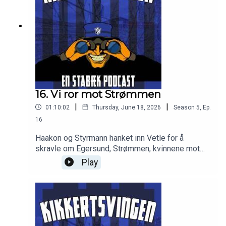
16. Vi ror mot Strømmen
|
|
01:10:02
Thursday, June 18, 2026
Season
5
,
Ep.
16
Haakon og Styrmann hanket inn Vetle for å
skravle om Egersund, Strømmen, kvinnene mot
Moldor og Arna-Bjørnar, svare på spm og VM!
Play
Godt lytt!