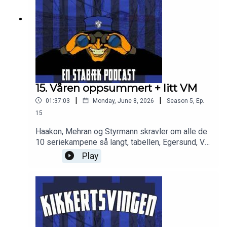
15. Våren oppsummert + litt VM
|
|
01:37:03
Monday, June 8, 2026
Season
5
,
Ep.
15
Haakon, Mehran og Styrmann skravler om alle de
10 seriekampene så langt, tabellen, Egersund, VM
og noe annet rør. Godt lytt!
Play