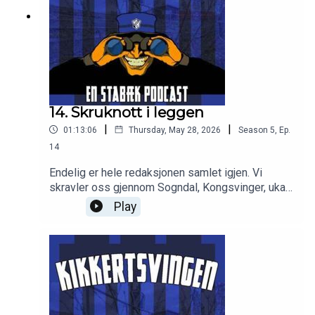
14. Skruknott i leggen
|
|
01:13:06
Thursday, May 28, 2026
Season
5
,
Ep.
14
Endelig er hele redaksjonen samlet igjen. Vi
skravler oss gjennom Sogndal, Kongsvinger, ukas
kaktus, kvinns mot Røa og FKH og masse annet!
Play