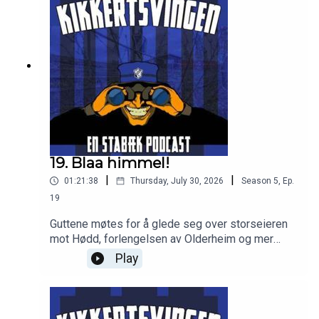
19. Blaa himmel!
|
|
01:21:38
Thursday, July 30, 2026
Season
5
,
Ep.
19
Guttene møtes for å glede seg over storseieren
mot Hødd, forlengelsen av Olderheim og mer
snacks. Godt lytt og sees på Raufoss!
Play