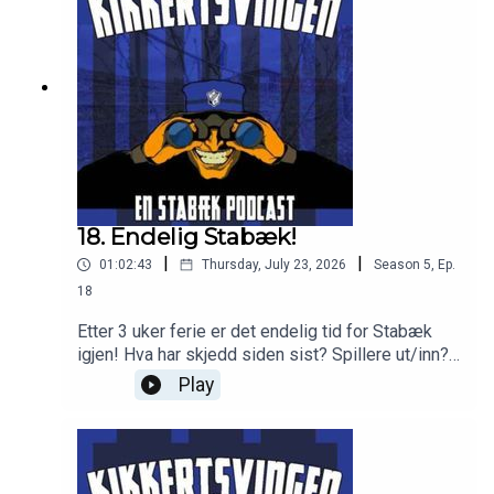
18. Endelig Stabæk!
|
|
01:02:43
Thursday, July 23, 2026
Season
5
,
Ep.
18
Etter 3 uker ferie er det endelig tid for Stabæk
igjen! Hva har skjedd siden sist? Spillere ut/inn?
Skader? Ny låt fra Stabæk Lars! Den både lytter
Play
vi til og snakker om!