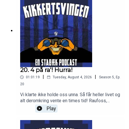
20. 4 på ra'! Hurra!
|
|
01:01:19
Tuesday, August 4, 2026
Season
5
,
Ep.
20
Vi klarte ikke holde oss unna. Så får heller livet og
alt deromkring vente en times tid! Raufoss,
stjerner, hyllester osv! Skaff deg billett mot Lyn
Play
nuh!