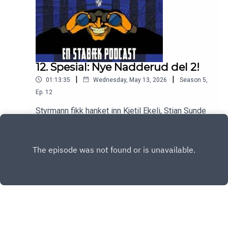
12. Spesial: Nye Nadderud del 2!
|
|
01:13:35
Wednesday, May 13, 2026
Season
5
,
Ep.
12
Styrmann fikk hanket inn Kjetil Ekeli, Stian Sunde
og Einar Parnemann for å snakke om - alt - om
nye stadion! Og litt om Sandnes + stjerner.
Play