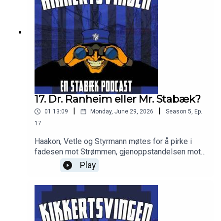
17. Dr. Ranheim eller Mr. Stabæk?
|
|
01:13:09
Monday, June 29, 2026
Season
5
,
Ep.
17
Haakon, Vetle og Styrmann møtes for å pirke i
fadesen mot Strømmen, gjenoppstandelsen mot
Bryne, kvinnenes semifinale i NM og mye mer!
Play
Godt lytt!