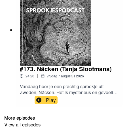
#173. Näcken (Tanja Slootmans)
|
24:20
vrijdag 7 augustus 2026
Vandaag hoor je een prachtig sprookje uit
Zweden, Näcken. Het is mysterieus en gevoelig.
Tragisch en hoopvol. Weemoedig en vrolijk… de
Play
sfeer is prachtig. En dit is wat mij betreft waar
verhalen voor bedoeld zijn. Een pareltje in de
serie. Hier vind je trouwens het schilderij.--OVER
More episodes
DE GASTPodcastmaker Tanja Slootmans
View all episodes