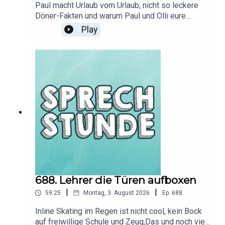
Paul macht Urlaub vom Urlaub, nicht so leckere
Döner-Fakten und warum Paul und Olli eure
Sprachnachrichten lieber zu Ende hören
Play
sollten.Das und noch viel mehr besprechen wir in
der neuesten Sprechstunde.Schickt uns eure
Sprachnachrichten ab jetzt per Whatsapp an: +49
160 8909703Ihr findet die Sprechstunde ab jetzt
auch wieder als Video-Podcast auf dem
DoktorFroid YouTube Kanal!Feedback,
Diskussionen und Rückfragen beantworten wir
auf unserem Discord Server:
https://discord.gg/360erHier gibt's alle Infos zu
unseren Werbepartnern, Codes und noch mehr:
https://linktr.ee/360er
688. Lehrer die Türen aufboxen
|
|
59:25
Montag, 3. August 2026
Ep.
688
Inline Skating im Regen ist nicht cool, kein Bock
auf freiwillige Schule und Zeug,Das und noch viel