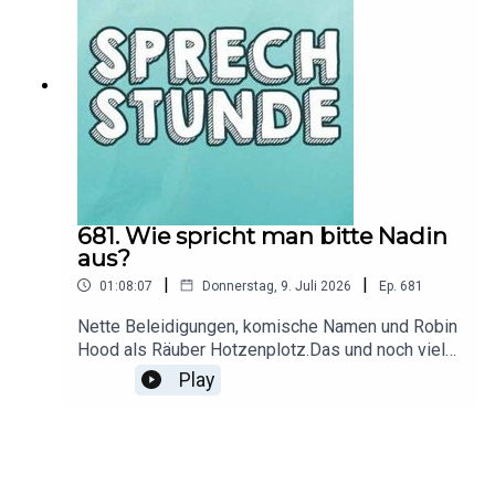
DoktorFroid YouTube Kanal!Feedback,
Diskussionen und Rückfragen beantworten wir
auf unserem Discord Server:
https://discord.gg/360erHier gibt's alle Infos zu
unseren Werbepartnern, Codes und noch mehr:
https://linktr.ee/360er
681. Wie spricht man bitte Nadin
aus?
|
|
01:08:07
Donnerstag, 9. Juli 2026
Ep.
681
Nette Beleidigungen, komische Namen und Robin
Hood als Räuber Hotzenplotz.Das und noch viel
mehr besprechen wir in der neuesten
Play
Sprechstunde.Schickt uns eure Sprachnachrichten
ab jetzt per Whatsapp an: +49 160 8909703Ihr
findet die Sprechstunde ab jetzt auch wieder als
Video-Podcast auf dem DoktorFroid YouTube
Kanal!Feedback, Diskussionen und Rückfragen