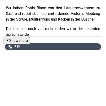
Wir haben Robin Blase von den Lästerschwestern zu
Gast und redet über die einfordernde Victoria, Mobbing
in der Schule, Mülltrennung und Kacken in der Dusche.
Darüber und noch viel mehr reden wir in der neuesten
Sprechstunde.
Show more
RSS
Schickt uns eure Sprachnachrichten ab jetzt per
Whatsapp an: +49 160 8909703
Ihr findet die Sprechstunde ab jetzt auch wieder als
Video-Podcast auf dem
DoktorFroid YouTube
Kanal!
Feedback, Diskussionen und Rückfragen beantworten