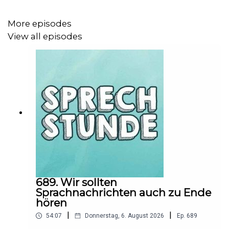
wir auf unserem Discord Server:
https://discord.gg/360er
More episodes
View all episodes
Hier gibt's alle Infos zu unseren Werbepartnern, Codes
und noch mehr:
https://linktr.ee/360er
689. Wir sollten
Sprachnachrichten auch zu Ende
hören
|
|
54:07
Donnerstag, 6. August 2026
Ep.
689