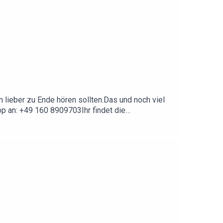
 lieber zu Ende hören sollten.Das und noch viel
p an: +49 160 8909703Ihr findet die
ssionen und Rückfragen beantworten wir auf
 noch mehr: https://linktr.ee/360er