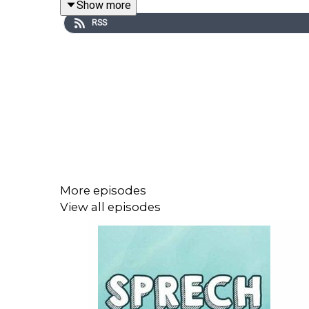
Show more
RSS
Ihr findet die Sprechstunde ab jetzt auch wieder
Feedback, Diskussionen und Rückfragen beantwor
Hier gibt's alle Infos zu unseren Werbepartnern, 
More episodes
View all episodes