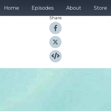
Home
Episodes
About
Store
Share