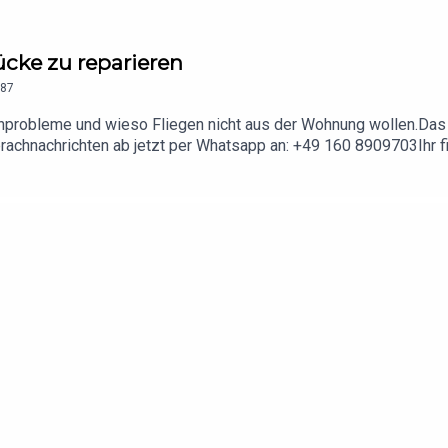
ücke zu reparieren
87
nprobleme und wieso Fliegen nicht aus der Wohnung wollen.Das 
achnachrichten ab jetzt per Whatsapp an: +49 160 8909703Ihr fi
e Kanal!Feedback, Diskussionen und Rückfragen beantworten wi
fos zu unseren Werbepartnern, Codes und noch mehr: https://linkt