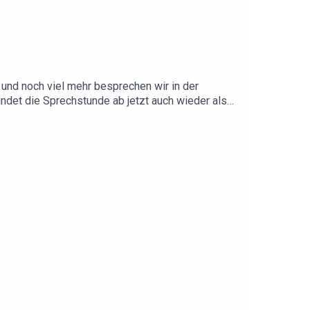
und noch viel mehr besprechen wir in der
ndet die Sprechstunde ab jetzt auch wieder als
r auf unserem Discord Server:
r.ee/360er