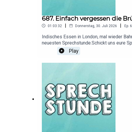
687. Einfach vergessen die Br
|
|
01:03:32
Donnerstag, 30. Juli 2026
Ep.
6
Indisches Essen in London, mal wieder Bah
neuesten Sprechstunde.Schickt uns eure Spr
Video-Podcast auf dem DoktorFroid YouTub
Play
https://discord.gg/360erHier gibt's alle In