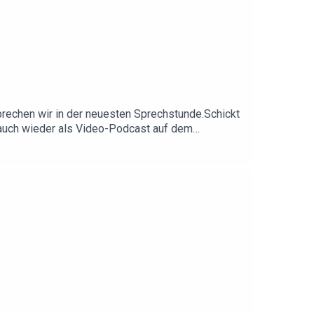
sprechen wir in der neuesten Sprechstunde.Schickt
 auch wieder als Video-Podcast auf dem
er: https://discord.gg/360erHier gibt's alle