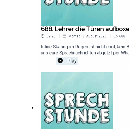
688. Lehrer die Türen aufbox
|
|
59:25
Montag, 3. August 2026
Ep.
688
Inline Skating im Regen ist nicht cool, kei
uns eure Sprachnachrichten ab jetzt per Wh
DoktorFroid YouTube Kanal!Feedback, Diskus
Play
Infos zu unseren Werbepartnern, Codes und 