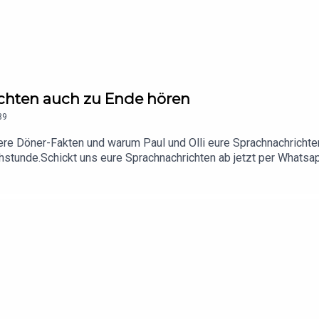
ichten auch zu Ende hören
89
ere Döner-Fakten und warum Paul und Olli eure Sprachnachrichten
stunde.Schickt uns eure Sprachnachrichten ab jetzt per Whatsap
eo-Podcast auf dem DoktorFroid YouTube Kanal!Feedback, Disku
360erHier gibt's alle Infos zu unseren Werbepartnern, Codes und