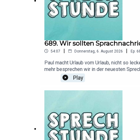
689. Wir sollten Sprachnachr
|
|
54:07
Donnerstag, 6. August 2026
Ep.
6
Paul macht Urlaub vom Urlaub, nicht so leck
mehr besprechen wir in der neuesten Sprech
Sprechstunde ab jetzt auch wieder als Vid
Play
unserem Discord Server: https://discord.gg/