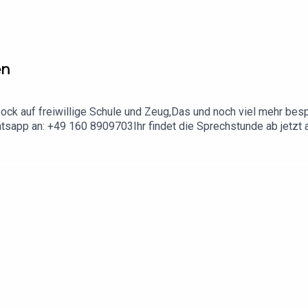
en
n Bock auf freiwillige Schule und Zeug,Das und noch viel mehr be
atsapp an: +49 160 8909703Ihr findet die Sprechstunde ab jetzt
sionen und Rückfragen beantworten wir auf unserem Discord Serv
noch mehr: https://linktr.ee/360er