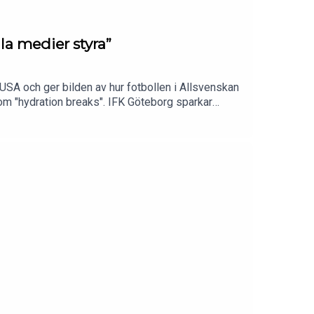
la medier styra”
USA och ger bilden av hur fotbollen i Allsvenskan
om "hydration breaks". IFK Göteborg sparkar
upportrar för stor makt när det gäller tränarens
Sveriges Olympiska Kommitté. Tommy varnar för