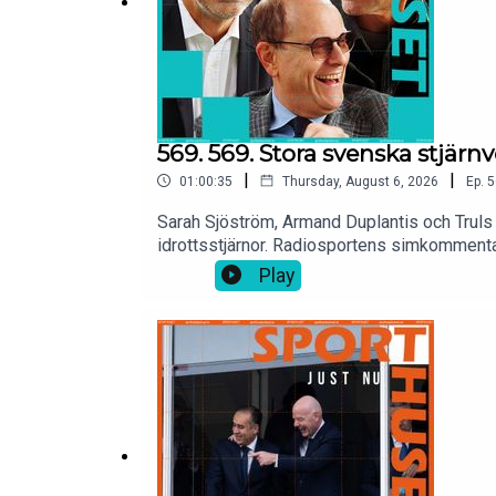
569. 569. Stora svenska stjärn
|
|
01:00:35
Thursday, August 6, 2026
Ep.
5
Sarah Sjöström, Armand Duplantis och Truls
idrottsstjärnor. Radiosportens simkommen
väg mot sitt sjätte OS? Tommy Åström och f
Play
ny löparhistoria och tar sitt första internat
ställs han på prov med lurig lyssnarfråga 