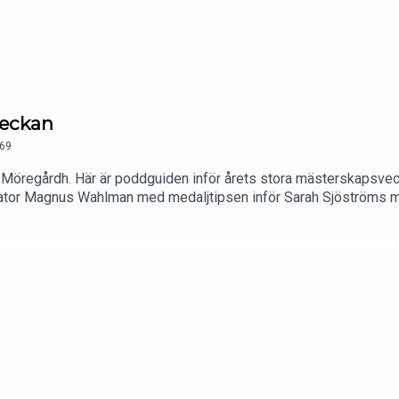
veckan
69
 Möregårdh. Här är poddguiden inför årets stora mästerskapsvec
tator Magnus Wahlman med medaljtipsen inför Sarah Sjöströms 
riidrottsexpert Peter Häggström Lindecrantz inför Europamäste
ionella guld.” ”En käftsmäll för Djurgården!” Lasse Granqvist med 
om skandalomsusade FIFA-presidenten Gianni Infantino.