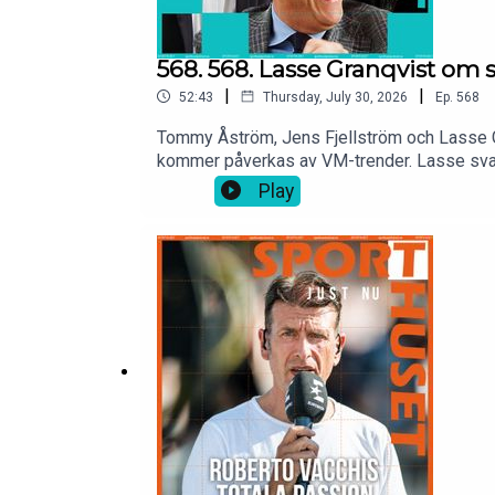
568. 568. Lasse Granqvist om s
|
|
52:43
Thursday, July 30, 2026
Ep.
568
Tommy Åström, Jens Fjellström och Lasse Gra
kommer påverkas av VM-trender. Lasse svara
Stefan Billborn och gör omstridd rockad när 
Play
jobb? Svenska friidrottare byter nation för
snöbollseffekt.