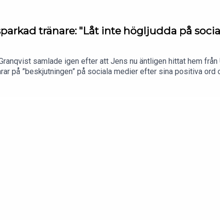
parkad tränare: "Låt inte högljudda på socia
nqvist samlade igen efter att Jens nu äntligen hittat hem från 
r på ”beskjutningen” på sociala medier efter sina positiva ord 
assisterande kollegan Joachim Björklund ersätter. Har högljudda s
 att kunna nå OS och slippa kritiserade uttagningsreglerna från 