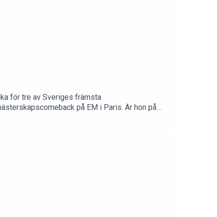
ka för tre av Sveriges främsta
mästerskapscomeback på EM i Paris. Är hon på
rskapen i Birmingham: ”Andreas Almgren skriver
rubrikerna från ishockeyns silly season och så