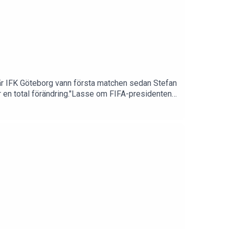
när IFK Göteborg vann första matchen sedan Stefan
ir en total förändring."Lasse om FIFA-presidenten
tt han kommer tvingas avgå"Sporthuset JUST NU finns