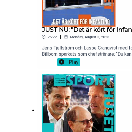
JUST NU: "Det är kört för Infan
|
25:22
Monday, August 3, 2026
Jens Fjellström och Lasse Granqvist med fo
Billborn sparkats som chefstränare: "Du kan
Gianni Infantino efter utdömda förslaget att
Play
i er poddspelare och på YouTube.