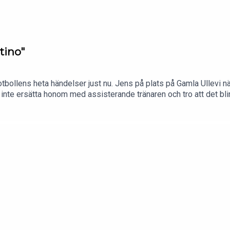
tino"
tbollens heta händelser just nu. Jens på plats på Gamla Ullevi 
 inte ersätta honom med assisterande tränaren och tro att det bl
 sälja delar av VM: "Nu gick han för långt och jag är säker på a