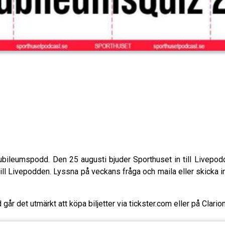
ubileumspodd. Den 25 augusti bjuder Sporthuset in till Livepodd
r till Livepodden. Lyssna på veckans fråga och maila eller skicka in
d går det utmärkt att köpa biljetter via tickster.com eller på Clar