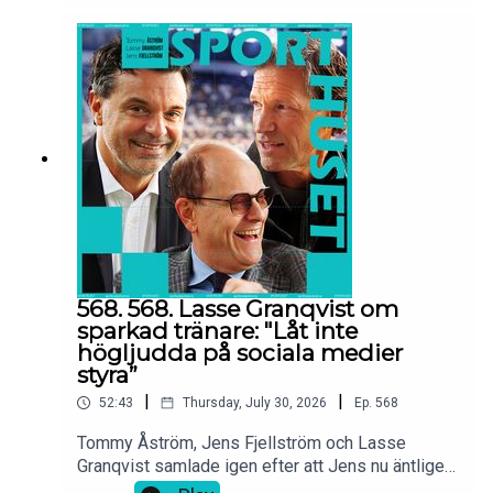
chefstränare: "Du kan inte ersätta honom med
assisterande tränaren och tro att det blir en total
förändring."Lasse om FIFA-presidenten Gianni
Infantino efter utdömda förslaget att sälja delar
av VM: "Nu gick han för långt och jag är säker på
att han kommer tvingas avgå"Sporthuset JUST NU
finns i er poddspelare och på YouTube.
568. 568. Lasse Granqvist om
sparkad tränare: "Låt inte
högljudda på sociala medier
styra”
|
|
52:43
Thursday, July 30, 2026
Ep.
568
Tommy Åström, Jens Fjellström och Lasse
Granqvist samlade igen efter att Jens nu äntligen
hittat hem från USA och ger bilden av hur