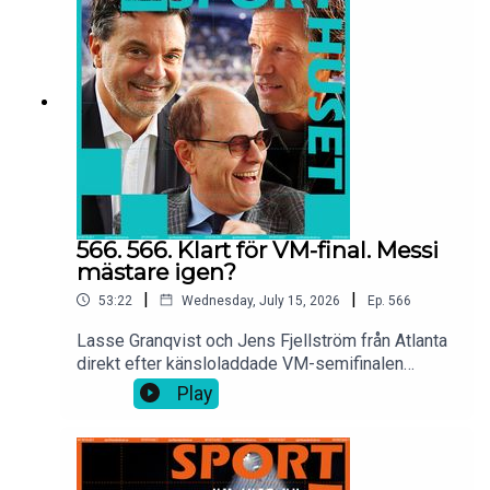
under det 23:e världsmästerskapet i fotboll har
nått vägs ände. Grattis Spanien, bäst i
världen!Och:”Have a good one”!
566. 566. Klart för VM-final. Messi
mästare igen?
|
|
53:22
Wednesday, July 15, 2026
Ep.
566
Lasse Granqvist och Jens Fjellström från Atlanta
direkt efter känsloladdade VM-semifinalen
mellan England och Argentina. Lionel Messi klar
Play
för sin tredje VM-final och kan för evigt passera
Maradona. Därför tappade England
finalplatsen. Tommy Åström och Irma Helin
Zibanejad med bästa och sämsta VM-minnen