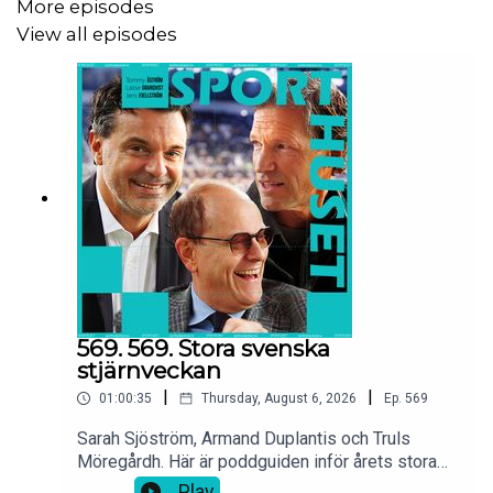
More episodes
View all episodes
569. 569. Stora svenska
stjärnveckan
|
|
01:00:35
Thursday, August 6, 2026
Ep.
569
Sarah Sjöström, Armand Duplantis och Truls
Möregårdh. Här är poddguiden inför årets stora
mästerskapsvecka för tre av Sveriges främsta
Play