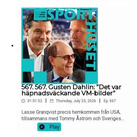
Borlänge och skildrar dramat på Paris gator.
Daniel Ståhls storhet inför Friidrotts-EM.
Suveräna Sirius vinner Allsvenskan även om
stjärnorna säljs i sommar!?
567. 567. Gusten Dahlin: ”Det var
häpnadsväckande VM-bilder”
|
|
01:01:52
Thursday, July 23, 2026
Ep.
567
Lasse Granqvist precis hemkommen från USA,
tillsammans med Tommy Åström och Sveriges
största fotbollspoddare Gusten Dahlin.
Play
Perspektiv på VM 2026: * Messimysteriet inför