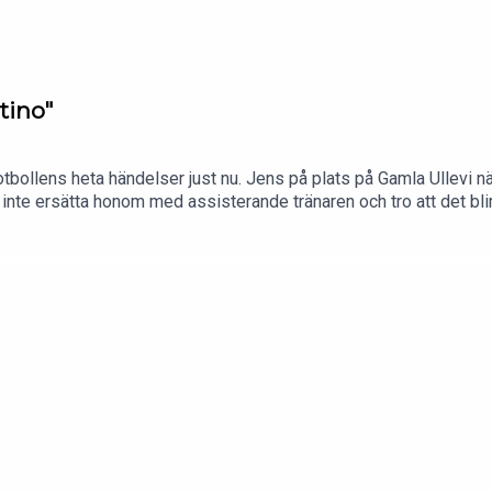
tino"
tbollens heta händelser just nu. Jens på plats på Gamla Ullevi 
 inte ersätta honom med assisterande tränaren och tro att det bl
 sälja delar av VM: "Nu gick han för långt och jag är säker på a