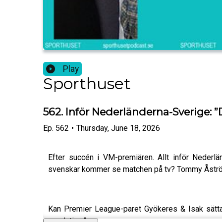
Play
Sporthuset
562. Inför Nederländerna-Sverige: ”
Ep.
562
•
Thursday, June 18, 2026
Efter succén i VM-premiären. Allt inför Neder
svenskar kommer se matchen på tv? Tommy Åström
Kan Premier League-paret Gyökeres & Isak sätta sk
revolution.”