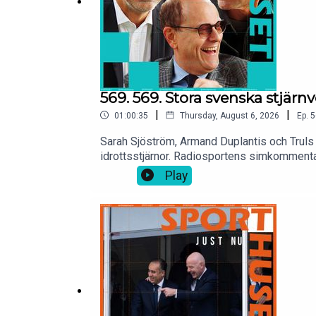
569. 569. Stora svenska stjärn
|
|
01:00:35
Thursday, August 6, 2026
Ep.
5
Sarah Sjöström, Armand Duplantis och Truls
idrottsstjärnor. Radiosportens simkommen
väg mot sitt sjätte OS? Tommy Åström och f
Play
ny löparhistoria och tar sitt första internat
ställs han på prov med lurig lyssnarfråga 