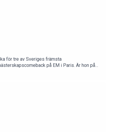
ka för tre av Sveriges främsta
mästerskapscomeback på EM i Paris. Är hon på
rskapen i Birmingham: ”Andreas Almgren skriver
rubrikerna från ishockeyns silly season och så