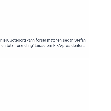
när IFK Göteborg vann första matchen sedan Stefan
ir en total förändring."Lasse om FIFA-presidenten
tt han kommer tvingas avgå"Sporthuset JUST NU finns