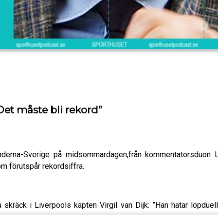
Det måste bli rekord”
länderna-Sverige på midsommardagen,från kommentatorsduon 
 förutspår rekordsiffra.
räck i Liverpools kapten Virgil van Dijk: ”Han hatar löpduelle