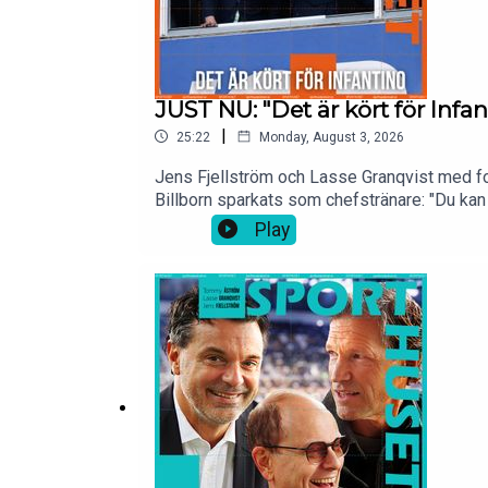
JUST NU: "Det är kört för Infan
|
25:22
Monday, August 3, 2026
Jens Fjellström och Lasse Granqvist med fo
Billborn sparkats som chefstränare: "Du kan
Gianni Infantino efter utdömda förslaget att
Play
i er poddspelare och på YouTube.