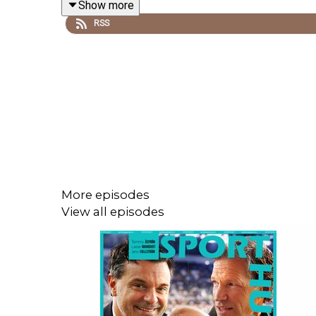
Show more
RSS
Och utanför VM. Mäktiga jubel för New York Knicks
More episodes
View all episodes