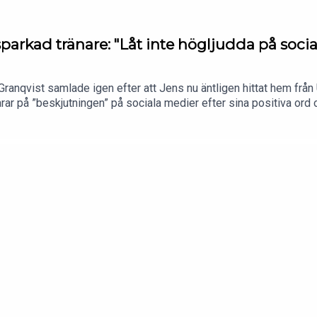
parkad tränare: "Låt inte högljudda på socia
nqvist samlade igen efter att Jens nu äntligen hittat hem från 
r på ”beskjutningen” på sociala medier efter sina positiva ord 
assisterande kollegan Joachim Björklund ersätter. Har högljudda s
 att kunna nå OS och slippa kritiserade uttagningsreglerna från 