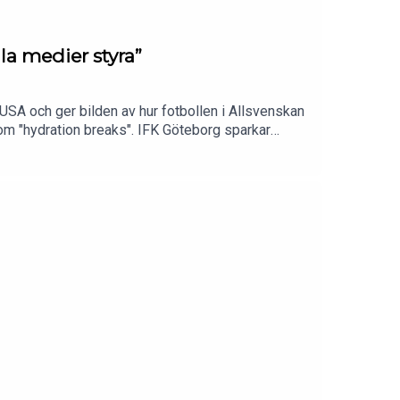
la medier styra”
USA och ger bilden av hur fotbollen i Allsvenskan
om "hydration breaks". IFK Göteborg sparkar
upportrar för stor makt när det gäller tränarens
Sveriges Olympiska Kommitté. Tommy varnar för