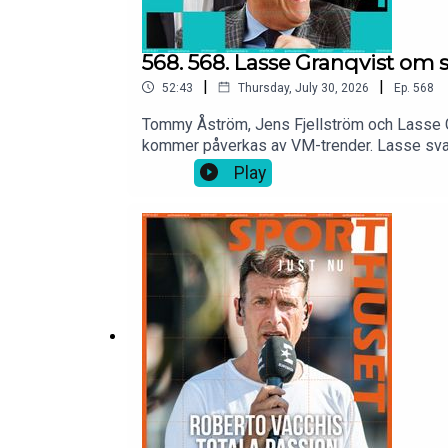
568. 568. Lasse Granqvist om s
|
|
52:43
Thursday, July 30, 2026
Ep.
568
Tommy Åström, Jens Fjellström och Lasse Gra
kommer påverkas av VM-trender. Lasse svara
Stefan Billborn och gör omstridd rockad när 
Play
jobb? Svenska friidrottare byter nation för
snöbollseffekt.