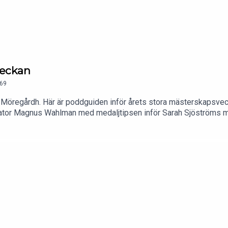
veckan
69
 Möregårdh. Här är poddguiden inför årets stora mästerskapsvec
tator Magnus Wahlman med medaljtipsen inför Sarah Sjöströms 
riidrottsexpert Peter Häggström Lindecrantz inför Europamäste
ionella guld.” ”En käftsmäll för Djurgården!” Lasse Granqvist med 
om skandalomsusade FIFA-presidenten Gianni Infantino.