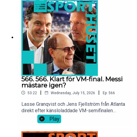
”rövarband” av mer tveksam karaktär. 104 matcher
under det 23:e världsmästerskapet i fotboll har
nått vägs ände. Grattis Spanien, bäst i
världen!Och:”Have a good one”!
566. 566. Klart för VM-final. Messi
mästare igen?
|
|
53:22
Wednesday, July 15, 2026
Ep.
566
Lasse Granqvist och Jens Fjellström från Atlanta
direkt efter känsloladdade VM-semifinalen
mellan England och Argentina. Lionel Messi klar
Play
för sin tredje VM-final och kan för evigt passera
Maradona. Därför tappade England
finalplatsen. Tommy Åström och Irma Helin