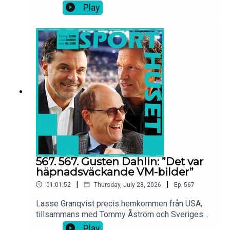
sporthändelser. Tour de France och Vacchis
Play
bultande passion för cykelsporten när han sitter i
Borlänge och skildrar dramat på Paris gator.
Daniel Ståhls storhet inför Friidrotts-EM.
Suveräna Sirius vinner Allsvenskan även om
stjärnorna säljs i sommar!?
567. 567. Gusten Dahlin: ”Det var
häpnadsväckande VM-bilder”
|
|
01:01:52
Thursday, July 23, 2026
Ep.
567
Lasse Granqvist precis hemkommen från USA,
tillsammans med Tommy Åström och Sveriges
största fotbollspoddare Gusten Dahlin.
Play