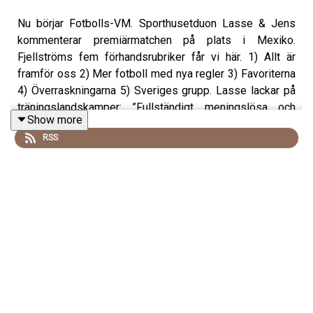
Nu börjar Fotbolls-VM. Sporthusetduon Lasse & Jens
kommenterar premiärmatchen på plats i Mexiko.
Fjellströms fem förhandsrubriker får vi här. 1) Allt är
framför oss 2) Mer fotboll med nya regler 3) Favoriterna
4) Överraskningarna 5) Sveriges grupp. Lasse lackar på
träningslandskamper: ”Fullständigt meningslösa och
Show more
ingen vill ha dem.” Och vilken supportersång kommer
RSS
trenda i detta VM?
Hör också om basketfebern i New York, Mondos
träffsäkra tal efter missen på Stockholms Stadion och
Lasses avslöjande om deltagandet i Let´s Dance.