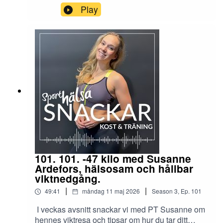
rehabar stukning, löparknä och andra vanliga
Play
problem. Konkreta råd från fysioterapeuten om
vad du ska göra, hur du gör det och hur länge.
101. 101. -47 kilo med Susanne
Ardefors, hälsosam och hållbar
viktnedgång.
|
|
49:41
måndag 11 maj 2026
Season
3
,
Ep.
101
I veckas avsnitt snackar vi med PT Susanne om
hennes viktresa och tipsar om hur du tar ditt