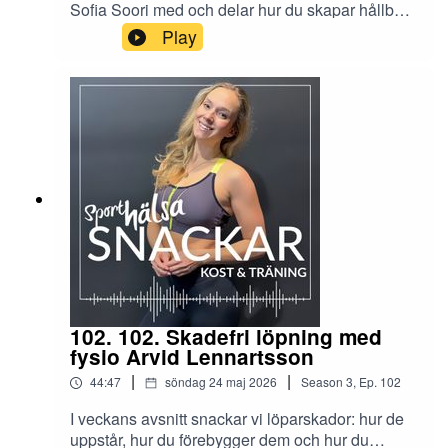
Sofia Soori med och delar hur du skapar hållbara
vanor med yoga och meditation samt psykologin
Play
bakom. Lär dig sänka tröskeln, stärka ditt
mentala fokus och må bättre. Länk till artikeln
kopplad till avsnittet finns här.
https://www.sporthalsa.se/artiklar/borja-yoga-3-
nycklar-som-hjalper-dig-mot-en-hallbar-
halsorutin/
102. 102. Skadefri löpning med
fysio Arvid Lennartsson
|
|
44:47
söndag 24 maj 2026
Season
3
,
Ep.
102
I veckans avsnitt snackar vi löparskador: hur de
uppstår, hur du förebygger dem och hur du