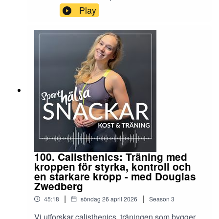
första steg på din hälsoresa.
Play
100. Calisthenics: Träning med
kroppen för styrka, kontroll och
en starkare kropp - med Douglas
Zwedberg
|
|
45:18
söndag 26 april 2026
Season
3
Vi utforskar calisthenics, träningen som bygger