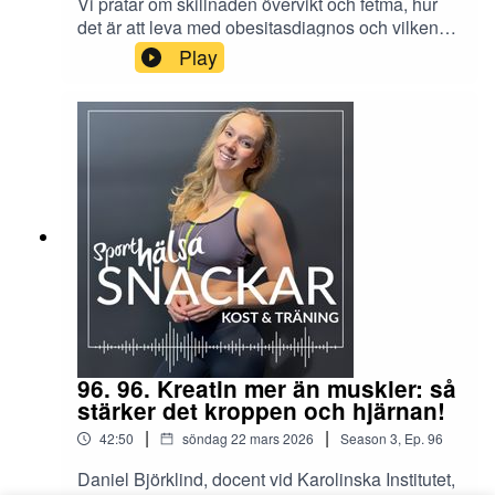
Vi pratar om skillnaden övervikt och fetma, hur
det är att leva med obesitasdiagnos och vilken
roll läkemedel som Mounjaro kan spela i en
Play
större livsstilsresa. Med sjuksköterskan Elin
Forsblom aktuell med fetfakta.För fler avsnitt följ
oss på www.sporthalsa.se eller instragram
@sporthalsa.se
96. 96. Kreatin mer än muskler: så
stärker det kroppen och hjärnan!
|
|
42:50
söndag 22 mars 2026
Season
3
,
Ep.
96
Daniel Björklind, docent vid Karolinska Institutet,