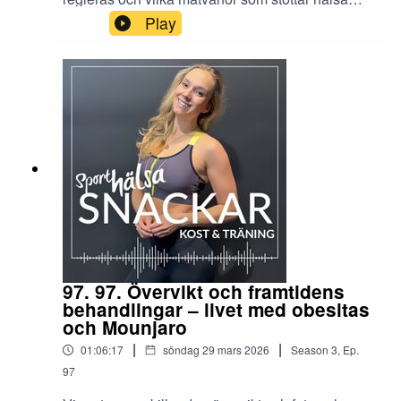
och viktkontroll.
Play
97. 97. Övervikt och framtidens
behandlingar – livet med obesitas
och Mounjaro
|
|
01:06:17
söndag 29 mars 2026
Season
3
,
Ep.
97