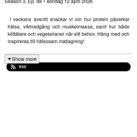
Season
3
,
Ep.
98
•
söndag 12 april 2026
I veckans avsnitt snackar vi om hur protein påverkar
hälsa, viktnedgång och muskelmassa, samt hur både
köttätare och vegetarianer når sitt behov. Häng med och
inspireras till hälsosam matlagning!
Show more
RSS