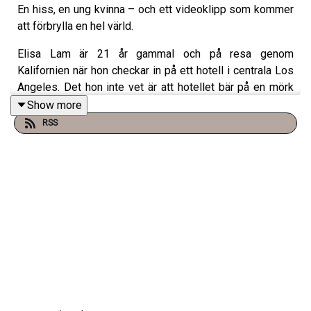
En hiss, en ung kvinna – och ett videoklipp som kommer
att förbrylla en hel värld.
Elisa Lam är 21 år gammal och på resa genom
Kalifornien när hon checkar in på ett hotell i centrala Los
Angeles. Det hon inte vet är att hotellet bär på en mörk
historia – och att hon snart själv kommer att bli en del av
Show more
den.
RSS
När Elisa försvinner spårlöst och sedan hittas först flera
veckor senare, på en plats som ingen ens tänkt att leta
på, blir det början på ett av världens mest omtalade
mysterier.
Än i dag ställer vi oss samma fråga: Vad var det
egentligen som hände med Elisa Lam?