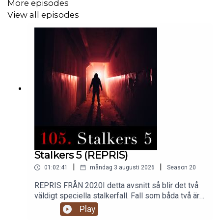
More episodes
Fall: Elisa Lam
View all episodes
[REKLAM]
Länk Patreon:
https://www.patreon.com/spoktimmen
Avsnittet om Jack Unterweger
Hissvideo på Elisa Lam:
https://www.youtube.com/watch?v=_rfLSVIA0L0
Stalkers 5 (REPRIS)
|
|
01:02:41
måndag 3 augusti 2026
Season
20
Källor:
https://www.spoktimmen.se/200-1
REPRIS FRÅN 2020I detta avsnitt så blir det två
väldigt speciella stalkerfall. Fall som båda två är
en mix av just stalking och ytterligare några av
Play
Kontakt
våra ämnen.Vi berättar om Collette Dwyer som