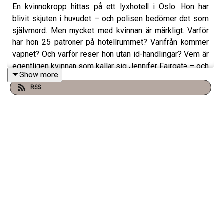
En kvinnokropp hittas på ett lyxhotell i Oslo. Hon har
blivit skjuten i huvudet – och polisen bedömer det som
självmord. Men mycket med kvinnan är märkligt. Varför
har hon 25 patroner på hotellrummet? Varifrån kommer
vapnet? Och varför reser hon utan id-handlingar? Vem är
egentligen kvinnan som kallar sig Jennifer Fairgate – och
Show more
vad försöker hon dölja?
RSS
Sorgen är förlamande efter Keiths död. Att han skulle ta
sitt liv är något hans mamma aldrig skulle kunnat tro, men
nu är han borta.
Så sex år senare hittar hon ett kuvert utanför sin
ytterdörr. Det saknar avsändare – och innehållet kommer
att vända upp och ner på hela hennes värld. För var
hennes sons död verkligen ett självmord? Innehållet i
brevet får henne att tvivla på det.