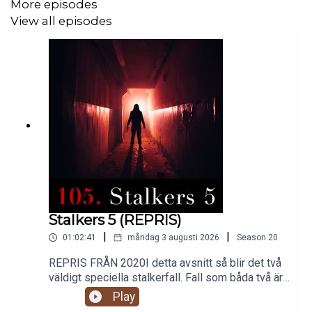
More episodes
View all episodes
Fall: Oslokvinnan & Keith Warren
[REKLAM]
Länk Patreon:
https://www.patreon.com/spoktimmen
Källor:
https://www.spoktimmen.se/202
Stalkers 5 (REPRIS)
[REKLAM]
Länk till Nextory:
https://www.nextory.com
|
|
01:02:41
måndag 3 augusti 2026
Season
20
[REKLAM]
Länk till Air up:
https://airup.link/spöktimmen
,
REPRIS FRÅN 2020I detta avsnitt så blir det två
koden: spöktimmen ger 10% rabatt på ditt köp.
väldigt speciella stalkerfall. Fall som båda två är
en mix av just stalking och ytterligare några av
Play
våra ämnen.Vi berättar om Collette Dwyer som