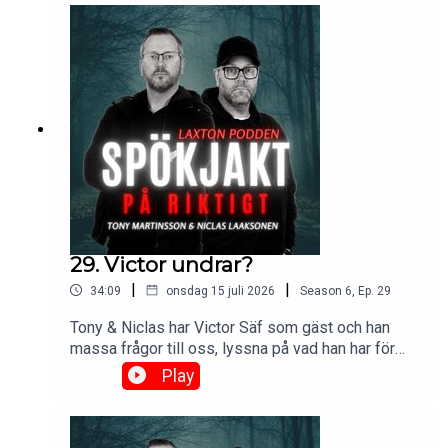
gruppen: Spökjakt & Eftersnack
29. Victor undrar?
|
|
34:09
onsdag 15 juli 2026
Season
6
,
Ep.
29
Tony & Niclas har Victor Säf som gäst och han
massa frågor till oss, lyssna på vad han har för
frågor.🔥 Se som videopodd:
Play
https://www.laxton.se/podcast 🔥 Eftersnack i FB
gruppen: Spökjakt & Eftersnack