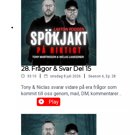
28. Frågor & Svar Del 15
|
|
33:10
onsdag 8 juli 2026
Season
6
,
Ep.
28
Tony & Niclas svarar vidare på era frågor som
kommit till oss genom, mail, DM, kommentarer🔥
Se som videopodd:
Play
https://www.laxton.se/podcast 🔥 Eftersnack i FB
gruppen: Spökjakt & Eftersnack