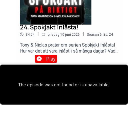
24. Spökjakt inlåsta!
|
|
34:54
onsdag 10 juni 2026
Season
6
,
Ep.
24
Tony & Niclas pratar om serien Spökjakt Inlåsta!
Hur var det att vara inlåst i så många dagar? Vad
fångade ni som inte kom med i serien? Hur var
Play
det att sova i det mest hemsökta rummet på hela
slottet?🔥 Se som videopodd:
https://www.laxton.se/podcast 🔥 Eftersnack i FB
gruppen: Spökjakt & Eftersnack