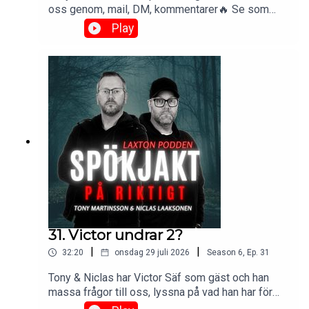
oss genom, mail, DM, kommentarer🔥 Se som
videopodd: https://www.laxton.se/podcast 🔥
Play
Eftersnack i FB gruppen: Spökjakt & Eftersnack
31. Victor undrar 2?
|
|
32:20
onsdag 29 juli 2026
Season
6
,
Ep.
31
Tony & Niclas har Victor Säf som gäst och han
massa frågor till oss, lyssna på vad han har för
frågor.🔥 Se som videopodd: