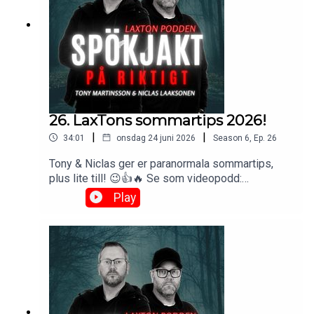
26. LaxTons sommartips 2026!
|
|
34:01
onsdag 24 juni 2026
Season
6
,
Ep.
26
Tony & Niclas ger er paranormala sommartips,
plus lite till! 😉👍🔥 Se som videopodd:
https://www.laxton.se/podcast 🔥 Eftersnack i FB
Play
gruppen: Spökjakt & Eftersnack