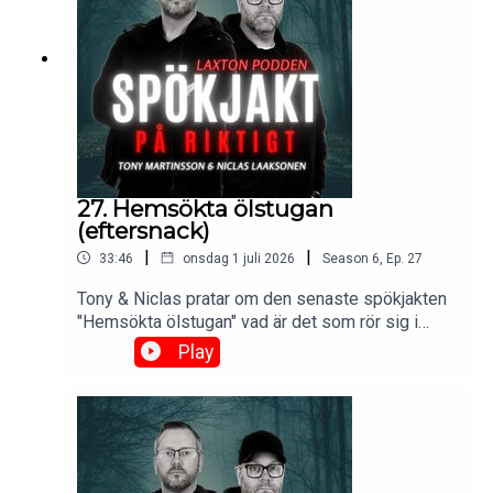
27. Hemsökta ölstugan
(eftersnack)
|
|
33:46
onsdag 1 juli 2026
Season
6
,
Ep.
27
Tony & Niclas pratar om den senaste spökjakten
"Hemsökta ölstugan" vad är det som rör sig i
byggnaden? Vad är det för ljud vi fånga?🔥 Se
Play
som videopodd:
https://www.laxton.se/podcast 🔥 Eftersnack i FB
gruppen: Spökjakt & Eftersnack