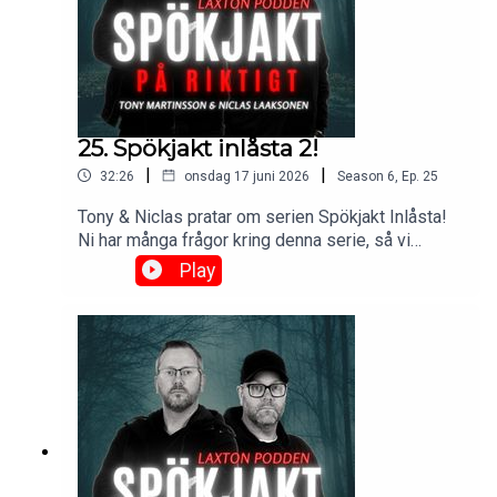
25. Spökjakt inlåsta 2!
|
|
32:26
onsdag 17 juni 2026
Season
6
,
Ep.
25
Tony & Niclas pratar om serien Spökjakt Inlåsta!
Ni har många frågor kring denna serie, så vi
försöker svar på så många av era frågor.🔥 Se
Play
som videopodd:
https://www.laxton.se/podcast 🔥 Eftersnack i FB
gruppen: Spökjakt & Eftersnack