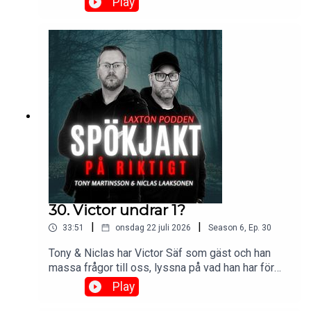
Play
https://www.laxton.se/podcast 🔥 Eftersnack i FB
gruppen: Spökjakt & Eftersnack
30. Victor undrar 1?
|
|
33:51
onsdag 22 juli 2026
Season
6
,
Ep.
30
Tony & Niclas har Victor Säf som gäst och han
massa frågor till oss, lyssna på vad han har för
frågor.🔥 Se som videopodd:
Play
https://www.laxton.se/podcast 🔥 Eftersnack i FB