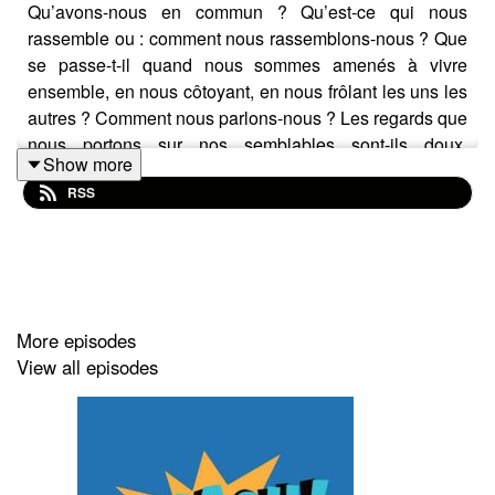
Qu’avons-nous en commun ? Qu’est-ce qui nous
rassemble ou : comment nous rassemblons-nous ? Que
se passe-t-il quand nous sommes amenés à vivre
ensemble, en nous côtoyant, en nous frôlant les uns les
autres ? Comment nous parlons-nous ? Les regards que
nous portons sur nos semblables sont-ils doux,
Show more
voyeuristes, inquisiteurs ? Pour mener cette enquête j’ai
RSS
choisi d’aller à la rencontre des gens qui fréquentent
des lieux publics. Pour ces trois premiers épisodes, au
cours du mois d’Août 2020, je suis allée à la rencontre
des gens qui fréquentent les piscines de Lombez,
Samatan, Gimont et L’Isle-Jourdain. Portrait d’une partie
du Gers, de la Gascogne, ces échanges que j’ai
More episodes
enregistrés permettent aussi, je crois, de se poser la
View all episodes
question du privé et du public, de la beauté ou de
l’amour, des rêves et des déceptions.