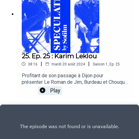
25. Ep. 25 : Karim Leklou
|
|
38:16
mardi 20 août 2024
Saison
1
,
Ep.
25
Profitant de son passage à Dijon pour
présenter Le Roman de Jim, Burdeau et Chouquer
parlent de cinéma et de foot avec Karim Leklou.
Play