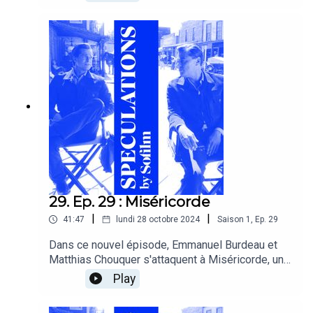
droit de se débarrasser de ses personnages
principaux au profit de ceux à la marge ? Lutte
des classes toujours, les dernières minutes de
cet épisode seront consacrées au documentaire
« Au boulot ! » de Gilles Perret et François Ruffin.
29. Ep. 29 : Miséricorde
|
|
41:47
lundi 28 octobre 2024
Saison
1
,
Ep.
29
Dans ce nouvel épisode, Emmanuel Burdeau et
Matthias Chouquer s'attaquent à Miséricorde, un
Guiraudie très grand cru, de nouveau inspiré par
Play
son roman « Rabalaïre ».