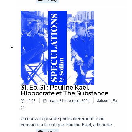
l'occasion de la sortie de son nouveau film « Au
coeur des volcans - Requiem pour Katia et
Maurice Krafft » et « Leni Riefenstahl, la lumière
et les ombres », documentaire clairvoyant sur la
trouble cinéaste.
31. Ep. 31 : Pauline Kael,
Hippocrate et The Substance
|
|
46:53
mardi 26 novembre 2024
Saison
1
,
Ep.
31
Un nouvel épisode particulièrement riche
consacré à la critique Pauline Kael, à la série
médicale Hippocrate et au médicamenteux The