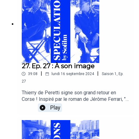
influenceurs sont-ils plus prescripteurs que la
critique de cinéma ?"
27. Ep. 27 : À son image
|
|
39:08
lundi 16 septembre 2024
Saison
1
,
Ep.
27
Thierry de Peretti signe son grand retour en
Corse ! Inspiré par le roman de Jérôme Ferrari, "À
son image" brosse le portrait d’une jeune
Play
photographe fracassée contre la réalité politique
de l’île et par celle de la guerre en Yougoslavie.
Emmanuel Burdeau et Matthias Chouquer
débattent.