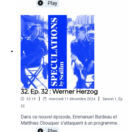
sur un grand film sorti trop discrètement : Here de
Play
Robert Zemeckis, et son improbable dispositif.
32. Ep. 32 : Werner Herzog
|
|
52:19
mercredi 11 décembre 2024
Saison
1
,
Ep.
32
Dans ce nouvel épisode, Emmanuel Burdeau et
Matthias Chouquer s'attaquent à un programme
100% allemand : l'immense Werner Herzog, à
Play