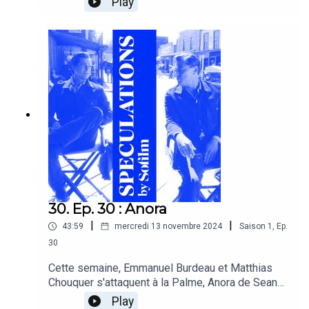
Play
Substance !
30. Ep. 30 : Anora
|
|
43:59
mercredi 13 novembre 2024
Saison
1
,
Ep.
30
Cette semaine, Emmanuel Burdeau et Matthias
Chouquer s'attaquent à la Palme, Anora de Sean
Baker, avec cette première question : a t-on le
Play