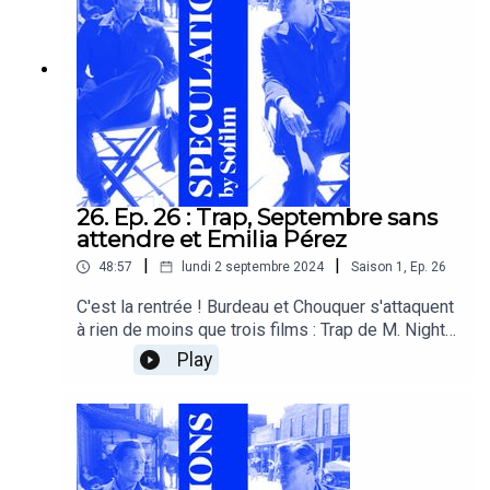
26. Ep. 26 : Trap, Septembre sans
attendre et Emilia Pérez
|
|
48:57
lundi 2 septembre 2024
Saison
1
,
Ep.
26
C'est la rentrée ! Burdeau et Chouquer s'attaquent
à rien de moins que trois films : Trap de M. Night
Shyamalan, Septembre sans attendre de Jonas
Play
Trueba et le retentissant Emilia Pérez de
Jacques Audiard.