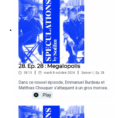
28. Ep. 28 : Megalopolis
|
|
38:13
mardi 8 octobre 2024
Saison
1
,
Ep.
28
Dans ce nouvel épisode, Emmanuel Burdeau et
Matthias Chouquer s'attaquent à un gros morceau
: Megalopolis de Francis Ford Coppola. Et à la
Play
suite de ce sujet mégalo, retour sur une table
ronde tenue lors des Rencontres
cinématographiques de Bejaia, en Algérie, où l'on
se posait cette terrible question : "Les