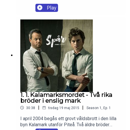
Play
1. 1. Kalamarksmordet - Två rika
bröder i enslig mark
|
|
30:38
tisdag 19 maj 2015
Season
1
,
Ep.
1
I april 2004 begås ett grovt våldsbrott i den lilla
byn Kalamark utanför Piteå. Två äldre bröder