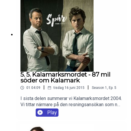
5. 5. Kalamarksmordet - 87 mil
söder om Kalamark
|
|
01:04:09
tisdag 16 juni 2015
Season
1
,
Ep.
5
I sista delen summerar vi Kalamarksmordet 2004.
Vi tittar närmare på den resningsansökan som nu
ska lämnas in. Där finns ett unikt dokument
Play
utfärdat av en professor som antyder att det finns
en annan gärningsman. En seriemördare. Och så
huvudvittnet Nils. Vad är det han döljer?