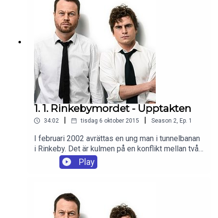
1. 1. Rinkebymordet - Upptakten
|
|
34:02
tisdag 6 oktober 2015
Season
2
,
Ep.
1
I februari 2002 avrättas en ung man i tunnelbanan
i Rinkeby. Det är kulmen på en konflikt mellan två
unga män, som började i slagsmål och slutade i
Play
skottlossning. En kamp om status och makt. En
konflikt som kommer få enorma konsekvenser för
alla som står nära.