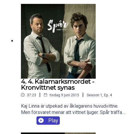
huvudvittnet Nils? Och vad betyder det att en av
lagmännen idag minns en detalj helt fel?
4. 4. Kalamarksmordet -
Kronvittnet synas
|
|
37:23
tisdag 9 juni 2015
Season
1
,
Ep.
4
Kaj Linna är utpekad av åklagarens huvudvittne.
Men försvaret menar att vittnet ljuger. Spår träffar
denne ”Nils” för att höra hans version. Dessutom:
Play
en gömd snusprilla, ett par återfunna byxor och
varför så bråttom TILL ett brott?