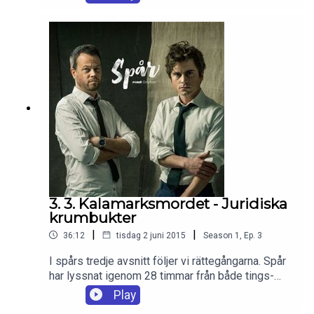
poliser utföra förhör som de beordrats göra? Och
varför säger en av poliserna idag att det här är ett
”traumatiskt ärende?
3. 3. Kalamarksmordet - Juridiska
krumbukter
|
|
36:12
tisdag 2 juni 2015
Season
1
,
Ep.
3
I spårs tredje avsnitt följer vi rättegångarna. Spår
har lyssnat igenom 28 timmar från både tings-
och hovrätt. Hur stark var egentligen
Play
indiciekedjan? Och hur trovärdigt vittnade