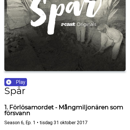
Play
Spår
1. Förlösamordet - Mångmiljonären som
försvann
Season
6
,
Ep.
1
•
tisdag 31 oktober 2017