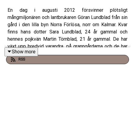
En dag i augusti 2012 försvinner plötsligt
mångmiljonären och lantbrukaren Göran Lundblad från sin
gård i den lilla byn Norra Förlösa, norr om Kalmar. Kvar
finns hans dotter Sara Lundblad, 24 år gammal och
hennes pojkvän Martin Törnblad, 21 år gammal. De har
växt upp bredvid varandra, på granngårdarna och de har
Show more
bestämt sig för att ignorera den gamla släktfejden
RSS
mellan de båda familjerna. De är kära och de vill ha en
framtid tillsammans. Men polisen och Saras lillasyster
Maria fattar snart misstankar, något står inte rätt till. Är
Sara och Martin inblandade i Görans försvinnande?