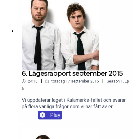
6. Lägesrapport september 2015
|
|
24:10
torsdag 17 september 2015
Season
1
,
Ep.
6
Vi uppdaterar läget i Kalamarks-fallet och svarar
på flera vanliga frågor som vi har fått av er
lyssnare när det gäller Kaj Linna,
Play
resningsansökan, likheter med andra fall och Nils
roll i historien. Dessutom senaste nytt om
fortsättningen av Spår.