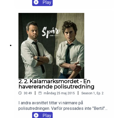
attackeras på kvällen och den ena brodern slås
Play
brutalt ihjäl. När polisen börjar utreda brottet dyker
uppgifter om mystiska försäljare upp. Vilka är
männen som säljer brandläckare? Hur rika var
bröderna? Och varför fastnar polisen för Kaj
Linna?
2. 2. Kalamarksmordet - En
havererande polisutredning
|
|
30:49
måndag 25 maj 2015
Season
1
,
Ep.
2
I andra avsnittet tittar vi närmare på
polisutredningen. Varför pressades inte "Bertil"
och "Nils" hårdare i förhören? Varför vägrade
Play