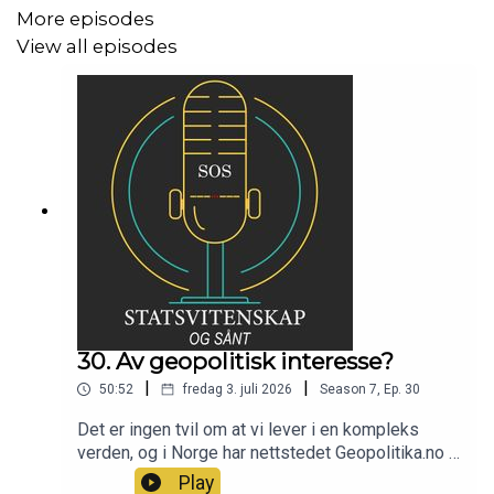
More episodes
View all episodes
30. Av geopolitisk interesse?
|
|
50:52
fredag 3. juli 2026
Season
7
,
Ep.
30
Det er ingen tvil om at vi lever i en kompleks
verden, og i Norge har nettstedet Geopolitika.no i
to år tilbydd analyser av geopolitikk basert på
Play