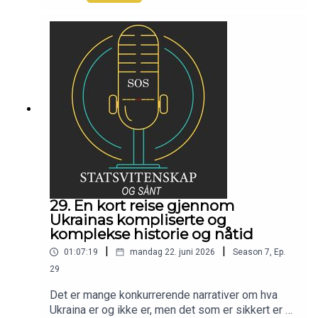
politisk realisme. I denne episoden av
Statsvitenskap og sånt er redaktør Henrik
Werenskiold gjest for å snakke om behovet for
en slik publikasjon, hva både tradisjonelle og
alternative medier mangler, og utfordringene som
kommer med å drive et nettsted som ikke
forsøker å sensasjonalisere nyheter.
29. En kort reise gjennom
Ukrainas kompliserte og
komplekse historie og nåtid
|
|
01:07:19
mandag 22. juni 2026
Season
7
,
Ep.
29
Det er mange konkurrerende narrativer om hva
Ukraina er og ikke er, men det som er sikkert er at