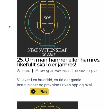
25. Om man hamrer eller hamres,
likefullt skal der jamres!
|
|
53:34
lørdag 28. mars 2026
Season
7
,
Ep.
25
Vi lever i en bruddtid, en tid der gamle
institusjoner og praksises rives opp og skal
erstattes av noe nytt. Hva det blir vet vi ikke ennå,
Play
men en ting er sikkert, klaging blir det uansett
utfall!Med mindre det skjer noe eksepsjonelt i
løpet av påska tar SOSpodden påskeferie!