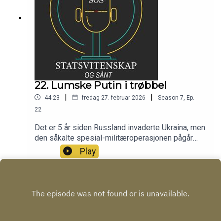
22. Lumske Putin i trøbbel
|
|
44:23
fredag 27. februar 2026
Season
7
,
Ep.
22
Det er 5 år siden Russland invaderte Ukraina, men
den såkalte spesial-militæroperasjonen pågår
fortsatt. Kan det være godt nytt for Putin?
Play