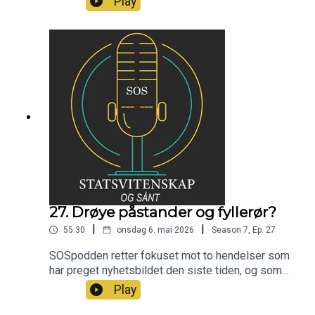
Play
Tor Jacob Solberg.
27. Drøye påstander og fyllerør?
|
|
55:30
onsdag 6. mai 2026
Season
7
,
Ep.
27
SOSpodden retter fokuset mot to hendelser som
har preget nyhetsbildet den siste tiden, og som
er av spesiell interesse for Harald og Sondre. For
Play
eksempel, når uttaler man seg som privatperson
og ikke fagperson? Finnes det et klart skille?