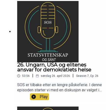
26. Ungarn, USA og elitenes
ansvar for demokratiets helse
|
|
53:56
søndag 26. april 2026
Season
7
,
Ep.
26
SOS er tilbake etter en lengre påskeferie. I denne
episoden starter vi med en diskusjon av valget i
Ungarn, hva det betyr for EU og demokratiet og
Play
ender opp i en større diskusjon om elitenes
ansvar for demokratiets helse