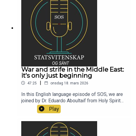
War and strife in the Middle East:
it's only just beginning
|
47:25
onsdag 18. mars 2026
In this English language episode of SOS, we are
joined by Dr. Eduardo Aboultaif from Holy Spirit
University of Kaslik in Lebanon. He holds a PhD in
Play
politics from the University of Otago, New
Zealand. In this episode he shares his knowledge
and insights about the volatile situation in his
region.