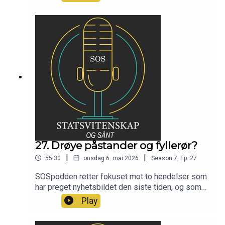
Tor Jacob Solberg.
27. Drøye påstander og fyllerør?
|
|
55:30
onsdag 6. mai 2026
Season
7
,
Ep.
27
SOSpodden retter fokuset mot to hendelser som
har preget nyhetsbildet den siste tiden, og som
er av spesiell interesse for Harald og Sondre. For
Play
eksempel, når uttaler man seg som privatperson
og ikke fagperson? Finnes det et klart skille?