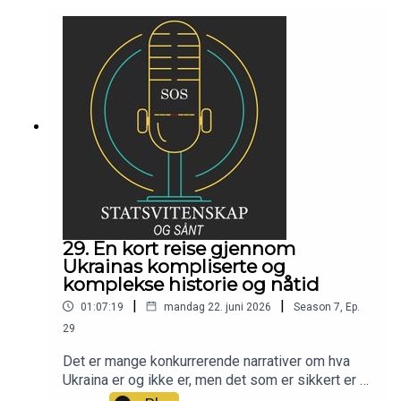
Statsvitenskap og sånt er redaktør Henrik
Werenskiold gjest for å snakke om behovet for
en slik publikasjon, hva både tradisjonelle og
alternative medier mangler, og utfordringene som
kommer med å drive et nettsted som ikke
forsøker å sensasjonalisere nyheter.
29. En kort reise gjennom
Ukrainas kompliserte og
komplekse historie og nåtid
|
|
01:07:19
mandag 22. juni 2026
Season
7
,
Ep.
29
Det er mange konkurrerende narrativer om hva
Ukraina er og ikke er, men det som er sikkert er at
det holder ikke med enkle fortellinger eller