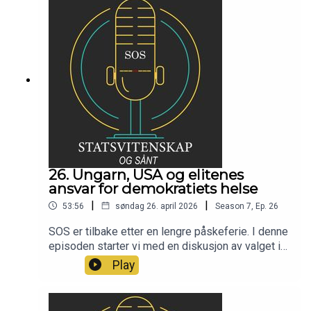
26. Ungarn, USA og elitenes
ansvar for demokratiets helse
|
|
53:56
søndag 26. april 2026
Season
7
,
Ep.
26
SOS er tilbake etter en lengre påskeferie. I denne
episoden starter vi med en diskusjon av valget i
Ungarn, hva det betyr for EU og demokratiet og
Play
ender opp i en større diskusjon om elitenes
ansvar for demokratiets helse