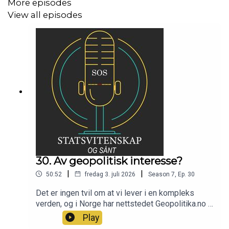
More episodes
View all episodes
30. Av geopolitisk interesse?
|
|
50:52
fredag 3. juli 2026
Season
7
,
Ep.
30
Det er ingen tvil om at vi lever i en kompleks
verden, og i Norge har nettstedet Geopolitika.no i
to år tilbydd analyser av geopolitikk basert på
Play
politisk realisme. I denne episoden av