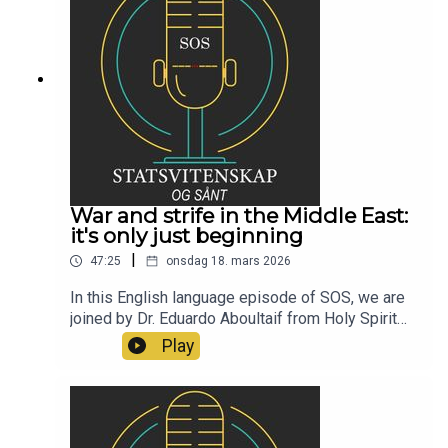
War and strife in the Middle East:
it's only just beginning
|
47:25
onsdag 18. mars 2026
In this English language episode of SOS, we are
joined by Dr. Eduardo Aboultaif from Holy Spirit
University of Kaslik in Lebanon. He holds a PhD in
Play
politics from the University of Otago, New
Zealand. In this episode he shares his knowledge
and insights about the volatile situation in his
region.