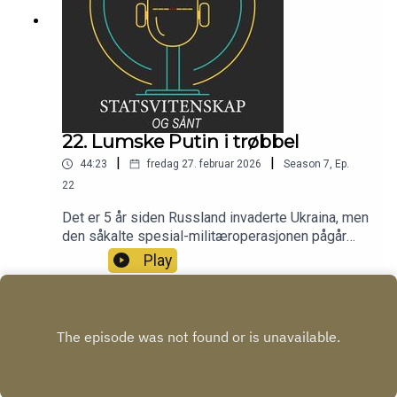
22. Lumske Putin i trøbbel
|
|
44:23
fredag 27. februar 2026
Season
7
,
Ep.
22
Det er 5 år siden Russland invaderte Ukraina, men
den såkalte spesial-militæroperasjonen pågår
fortsatt. Kan det være godt nytt for Putin?
Play