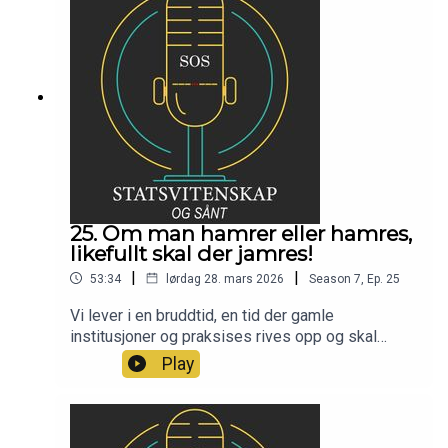
25. Om man hamrer eller hamres,
likefullt skal der jamres!
|
|
53:34
lørdag 28. mars 2026
Season
7
,
Ep.
25
Vi lever i en bruddtid, en tid der gamle
institusjoner og praksises rives opp og skal
erstattes av noe nytt. Hva det blir vet vi ikke ennå,
Play
men en ting er sikkert, klaging blir det uansett
utfall!Med mindre det skjer noe eksepsjonelt i
løpet av påska tar SOSpodden påskeferie!