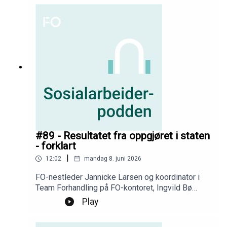
#89 - Resultatet fra oppgjøret i staten
- forklart
|
12:02
mandag 8. juni 2026
FO-nestleder Jannicke Larsen og koordinator i
Team Forhandling på FO-kontoret, Ingvild Bø
Moberg, går gjennom det viktigste fra
Play
tariffoppgjøret i staten, så du skal kunne forstå
det best mulig når du skal stemme i