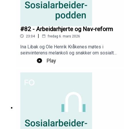
#82 - Arbeidarhjerte og Nav-reform
|
23:04
fredag 6. mars 2026
Ina Libak og Ole Henrik Kråkenes møtes i
seinvinterens melankoli og snakker om sosialt
arbeid, litteratur og Nav.
Play