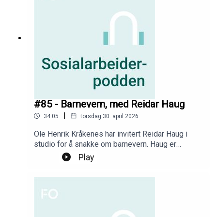
#85 - Barnevern, med Reidar Haug
|
34:05
torsdag 30. april 2026
Ole Henrik Kråkenes har invitert Reidar Haug i
studio for å snakke om barnevern. Haug er
barnevernspedagog med lang erfaring i feltet, og
Play
er forsker ved Høgskulen i Volda. De to snakker
om ungdomskriminalitet, fengsler, organisering av
barnevernet og hvordan å best ta vare på
ungdommene.