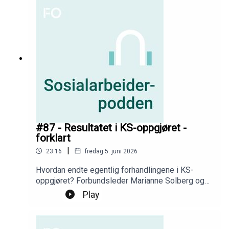
uravstemningen.
#87 - Resultatet i KS-oppgjøret -
forklart
|
23:16
fredag 5. juni 2026
Hvordan endte egentlig forhandlingene i KS-
oppgjøret? Forbundsleder Marianne Solberg og
rådgiver i Team Forhandling på FO-kontoret
Play
snakker seg gjennom resultatet, og gir deg et
godt grunnlag til å stemme i uravstemninga.