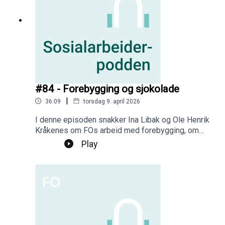
#84 - Forebygging og sjokolade
|
36:09
torsdag 9. april 2026
I denne episoden snakker Ina Libak og Ole Henrik
Kråkenes om FOs arbeid med forebygging, om
politiske gjennomslag, og om en dag på jobben i
Play
FO.