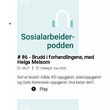
# 86 - Brudd i forhandlingene, med
Helga Melsom
|
38:27
fredag 8. mai 2026
Det er brudd i både KS-oppgjøret, statsoppgjøret
og Oslo Kommune-oppgjøret. Hva betyr det?
Hvorfor skjedde det? Og hva skjer videre? Ole
Play
Henrik Kråkenes og Ina Libak i FO-ledelsen har
med seg rådgiver Helga Melsom som jobber i
forhandlingsteamet på FO-kontoret til å forklare
og gi deg svar på at du lurer på.