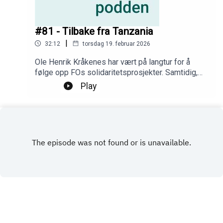
#81 - Tilbake fra Tanzania
|
32:12
torsdag 19. februar 2026
Ole Henrik Kråkenes har vært på langtur for å
følge opp FOs solidaritetsprosjekter. Samtidig,
hjemme i Norge, har nye og overraskende
Play
interesser våkna til liv for Ina Libak.
INSTAGRAM