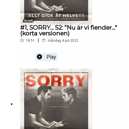
#1, SORRY... S2: "Nu är vi fiender..."
(korta versionen)
|
18:51
måndag 4 juli 2022
Play