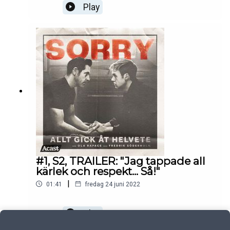
Play
#1, S2, TRAILER: "Jag tappade all
kärlek och respekt... Så!"
|
01:41
fredag 24 juni 2022
Play