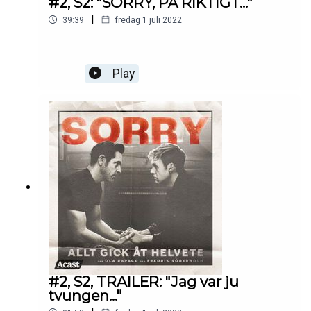
#2, S2: "SORRY, PÅ RIKTIGT..."
|
39:39
fredag 1 juli 2022
Play
#2, S2, TRAILER: "Jag var ju
tvungen..."