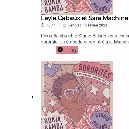
Leyla Cabaux et Sara Machine
|
48:44
vendredi 16 février 2024
Rokia Bamba et le Studio Balado vous convie
sororale. Un épisode enregistré à la Maison
Lallemand de Saint-Gilles, une première pou
Play
cours duquel Rokia évoque avec ses sistas, 
s'affranchir des identités assignées et accéd
Livre de Saint-Gilles, le jeudi 11 janvier 
originale : David FedermannIllustration : P
Balado. ARCHIVE SONORE Leyla Cabaux – J
ausha.co/politique-de-confidentialite pour p