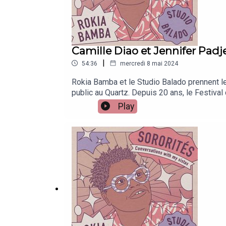
Camille Diao et Jennifer Pad
|
54:36
mercredi 8 mai 2024
Rokia Bamba et le Studio Balado prennent le 
public au Quartz. Depuis 20 ans, le Festival
orchestrer les découvertes, susciter l'émoti
Play
Jennifer Padjemi, deux sistas qui évoquent
"sista class" qui déconstruit, pour mieux en 
2024. Sororités, conversations with my sis
FedermannIllustration : Patrick CroesProduc
Wallonie-Bruxelles International EXTRAITS
Padjemi pour la Maison des femmes de Saint
Studio.