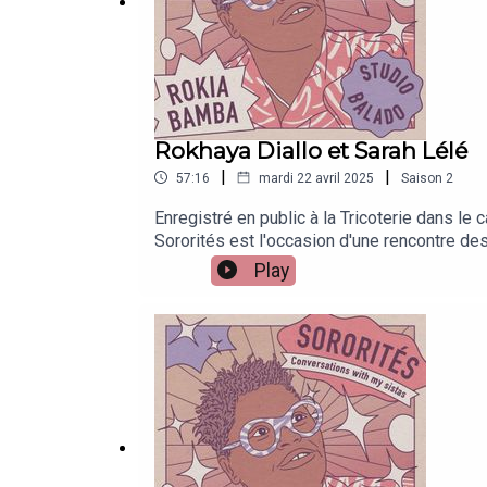
Une production du
Studio Balado
, Association san
Rokhaya Diallo et Sarah Lélé
Hébergé par Ausha. Visitez
ausha.co/politique-de-
|
|
57:16
mardi 22 avril 2025
Saison
2
Enregistré en public à la Tricoterie dans le
Sororités est l'occasion d'une rencontre des
Lélé.Deux invitées flamboyantes qui évoquen
Play
public vibrant, Rokia et ses sistas font rime
Tricoterie dans le cadre du Festival Equin
préparée par Chayma HajjiRéalisation : Miche
Barbier et Michel-Ange VintiVidéo : La Hor