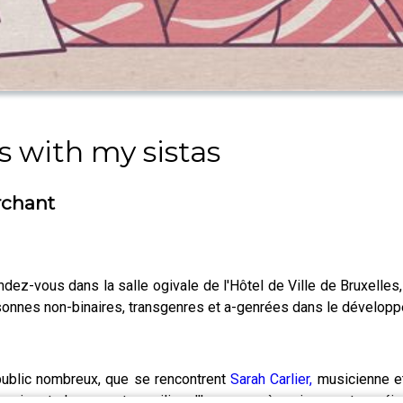
s with my sistas
rchant
ez-vous dans la salle ogivale de l'Hôtel de Ville de Bruxelles, 
nnes non-binaires, transgenres et a-genrées dans le développem
 public nombreux, que se rencontrent
Sarah Carlier,
musicienne 
qui reste largement un milieu d'hommes où naviguer entre préj