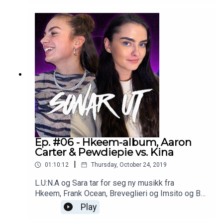
avlysninger og slosskampen mellom Russ og
Guapdad 4000, samt selvfølgelig
ukens lytterspørsmål/dilemma. Du kan også se
alle episoder i videoformat på YLTV.Kontakt:
marius@yltv.nohttps://www.youtube.com/user/Yo
ungLmixtapeshttps://www.mainstream.as/
Ep. #06 - Hkeem-album, Aaron
Carter & Pewdiepie vs. Kina
|
01:10:12
Thursday, October 24, 2019
L.U:N.A og Sara tar for seg ny musikk fra
Hkeem, Frank Ocean, Breveglieri og Imsito og B-
Boy Myhre, nyheter om Nicki Minaj, The Game,
Play
Aaron Carter, Kylie Jenner og Cardi B, og