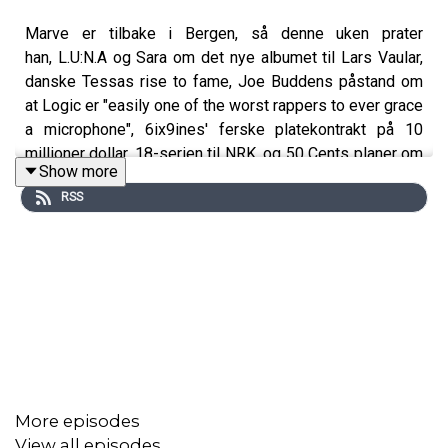
Marve er tilbake i Bergen, så denne uken prater
han, L.U:N.A og Sara om det nye albumet til Lars Vaular,
danske Tessas rise to fame, Joe Buddens påstand om
at Logic er "easily one of the worst rappers to ever grace
a microphone", 6ix9ines' ferske platekontrakt på 10
millioner dollar, 18-serien til NRK, og 50 Cents planer om
Show more
dokumentarserie.
RSS
Du kan også se alle episoder i videoformat på YLTV.
Kontakt: marius@yltv.no
https://www.youtube.com/user/YoungLmixtapes
https://www.mainstream.as/
More episodes
View all episodes