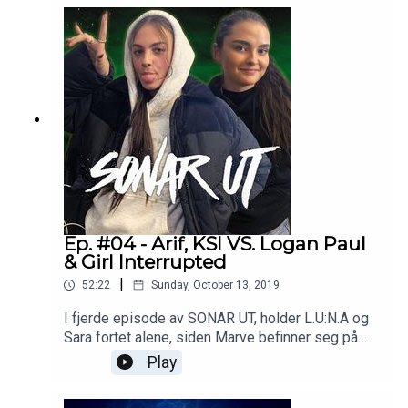
selvfølgelig ukens lytterspørsmål/dilemma. Du
kan også se alle episoder i videoformat på
YLTV.Kontakt:
marius@yltv.nohttps://www.youtube.com/user/Yo
ungLmixtapeshttps://www.mainstream.as/
Ep. #04 - Arif, KSI VS. Logan Paul
& Girl Interrupted
|
52:22
Sunday, October 13, 2019
I fjerde episode av SONAR UT, holder L.U:N.A og
Sara fortet alene, siden Marve befinner seg på
østlandet, og har akkurat overlevd Girl Interrupted
Play
Festival 2019. Det blir selvfølgelig prat om
festivalen, og Mias opptreden, samt Arifs nye