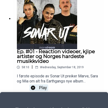
med YouTube-nettverket Splay One.Du kan også
se alle episoder i videoformat på YLTV. Kontakt:
marius@yltv.nohttps://www.youtube.com/user/Yo
ungLmixtapeshttps://www.mainstream.as/
Ep. #01 - Reaction videoer, kjipe
artister og Norges hardeste
musikkvideo
|
58:10
Wednesday, September 18, 2019
I første episode av Sonar Ut preiker Marve, Sara
og Mia om alt fra Earthgangs nye album
"Mirrorland" og Doni Mula & Pappaisjappas nye
Play
"Wallahi"-musikkvideo til Lairofestivalen i Bodø
og journalister som hater jobben sin.Du kan også
se alle episoder i videoformat på YLTV. Kontakt:
marius@yltv.nohttps://www.youtube.com/user/Yo