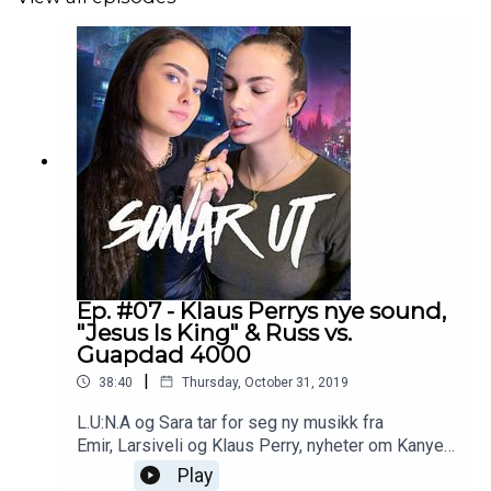
Ep. #07 - Klaus Perrys nye sound,
"Jesus Is King" & Russ vs.
Guapdad 4000
|
38:40
Thursday, October 31, 2019
L.U:N.A og Sara tar for seg ny musikk fra
Emir, Larsiveli og Klaus Perry, nyheter om Kanyes
"Jesus Is King"-album, T-Pains ærlige konsert-
Play