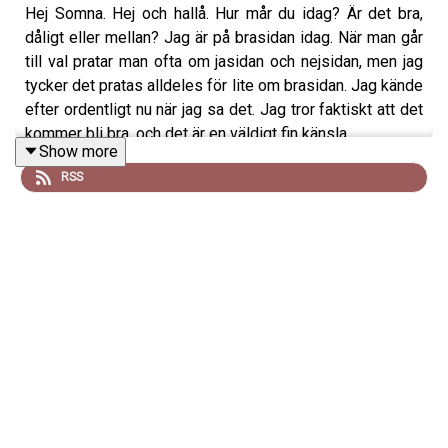
Hej Somna. Hej och hallå. Hur mår du idag? Är det bra,
dåligt eller mellan? Jag är på brasidan idag. När man går
till val pratar man ofta om jasidan och nejsidan, men jag
tycker det pratas alldeles för lite om brasidan. Jag kände
efter ordentligt nu när jag sa det. Jag tror faktiskt att det
kommer bli bra, och det är en väldigt fin känsla.
Show more
RSS
Idag vill jag prata om en konstig idrott. Jag tänker prata
om fotboll, kanske till och med undervisa dig lite. Jag är
ju bra på att prata en timme utan manus, och jag kan en
hel del om fotboll. Det handlar bland annat om
geniförklarade textförfattare som ska skriva hejaramsor
men råkar transkribera sina familjebråk, vilka skickas
direkt till klacken utan att någon korrlyssnar. Som du
förstår kan det bli väldigt konstigt.