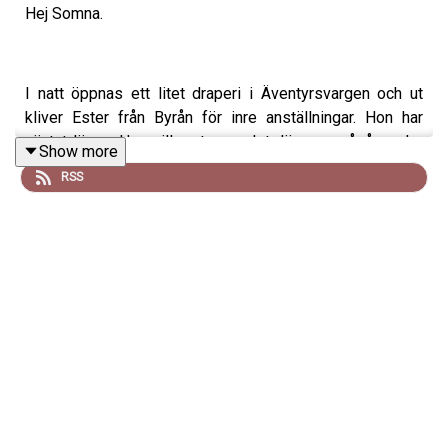
Hej Somna.
I natt öppnas ett litet draperi i Äventyrsvargen och ut
kliver Ester från Byrån för inre anställningar. Hon har
väntat länge. Hon vill prata om det där som pågår under
Show more
allt annat. Inte jobbet du har. Utan jobbet du gör utan att
RSS
veta om det.
Det blir prat om brevbärare som levererar meddelanden
mellan olika delar av sig själva. Om väktare som står vid
gränsen mellan det som visas och det som är. Om katter
som inspekterar världen med största allvar och hundar
som sorterar känslor de aldrig bett om.
Och någonstans mitt i allt så uppstår ett litet glapp.