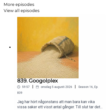
More episodes
Mellan tankarna. Där något kanske finns. Eller inte. Det är
View all episodes
som det är.
Kanske är du en arkivarie. Kanske en demolerare. Kanske
sitter det en liten figur i dig och grubblar utan att
någonsin bli klar. Och det är okej.
Du behöver inte förstå något av det här. Du kan bara ligga
där och låta det passera. Som brev. Som något som
klingar till och sedan försvinner igen.
839. Googolplex
|
|
59:57
onsdag 5 augusti 2026
Season
16
,
Ep.
839
Sov Gott!
Jag har hört någonstans att man bara kan vika
vissa saker ett visst antal gånger. Till slut tar det