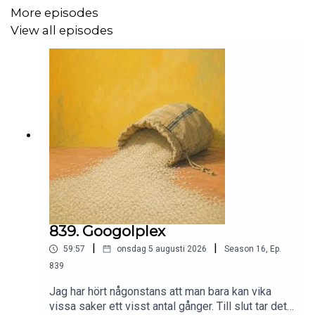
More episodes
Sov gott!
View all episodes
Mer om Henrik, klicka här:
https://linktr.ee/Henrikstahl
839. Googolplex
|
|
59:57
onsdag 5 augusti 2026
Season
16
,
Ep.
839
Jag har hört någonstans att man bara kan vika
vissa saker ett visst antal gånger. Till slut tar det