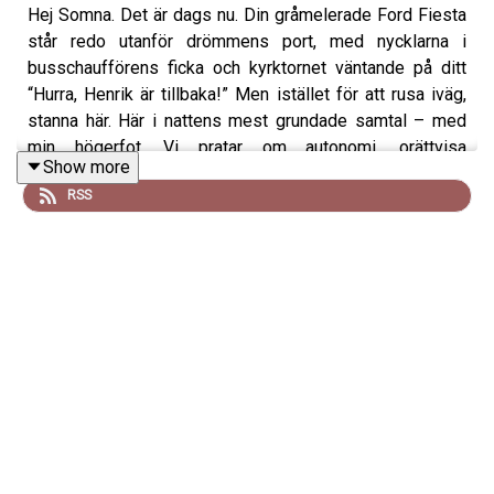
Hej Somna. Det är dags nu. Din gråmelerade Ford Fiesta
står redo utanför drömmens port, med nycklarna i
busschaufförens ficka och kyrktornet väntande på ditt
“Hurra, Henrik är tillbaka!” Men istället för att rusa iväg,
stanna här. Här i nattens mest grundade samtal – med
min högerfot. Vi pratar om autonomi, orättvisa
Show more
arbetsfördelningar, strumpor som nylonbaserat helvete,
RSS
och måsens irrationella skri. Vi snubblar oss fram genom
det undermedvetna, via klassrumsskrik, tweedklädda
lärare, Drakborgen och stormar som blåser genom både
själ och fotsula.
Du är inte ensam, Somna. Du är en spegelbild i en sjö, du
är kanske sjön själv, du är det som rycker i benet när allt
annat är stilla. Och just nu finns det ingenting vi kan göra
åt det.