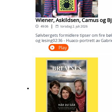
Wiener, Askildsen, Camus og Bj
|
49:06
torsdag 2. juli 2026
Sølvbergets formidlere tipser om fire bø
og lesing02:36 - Huaco-portrett av Gabri
Camus32:51 - Synnøve Solbakken av Bjørn
Play
Gustafsson og Åsmund Ådnøy.Produksjo