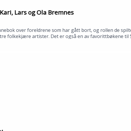
Kari, Lars og Ola Bremnes
bok over foreldrene som har gått bort, og rollen de spilte
av tre folkekjære artister. Det er også en av favorittbøkene t
 bibliotek i april 2026.Medvirkende: Synne Fredriksen og To
no