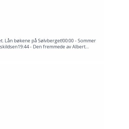
 det. Lån bøkene på Sølvberget!00:00 - Sommer
 Askildsen19:44 - Den fremmede av Albert
rkende: Thale Dobbert, Hannah Ersland, Tomas