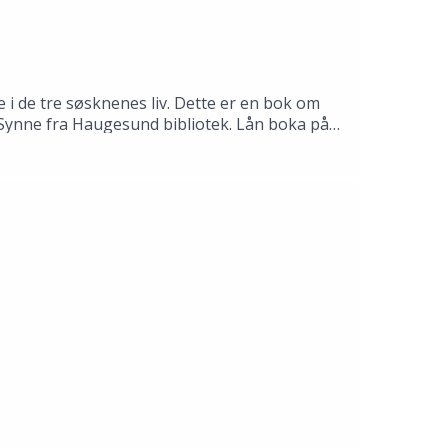
 i de tre søsknenes liv. Dette er en bok om
il Synne fra Haugesund bibliotek. Lån boka på
mas Gustafsson.Produksjon: Åsmund Ådnøy.Alt