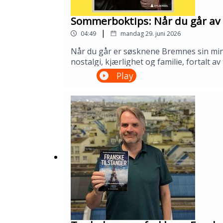
Sommerboktips: Når du går av 
|
04:49
mandag 29. juni 2026
Når du går er søsknene Bremnes sin minne
nostalgi, kjærlighet og familie, fortalt 
biblioteket ditt!---Innspilt på Kopervik
Play
om Sølvberget: https://www.sølvberget.