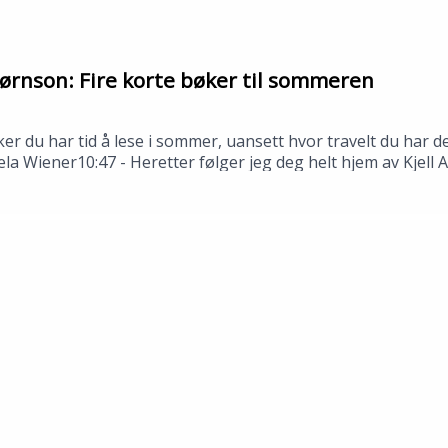
ørnson: Fire korte bøker til sommeren
ker du har tid å lese i sommer, uansett hvor travelt du har
ela Wiener10:47 - Heretter følger jeg deg helt hjem av Kjell
stjerne Bjørnson---Innspilt i Stavanger i juni 2026.Medvi
n: Tomas Gustafsson og Åsmund Ådnøy.