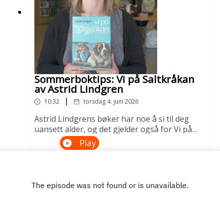
Sommerboktips: Vi på Saltkråkan
av Astrid Lindgren
|
10:32
torsdag 4. juni 2026
Astrid Lindgrens bøker har noe å si til deg
uansett alder, og det gjelder også for Vi på
Saltkråkan. Dette er den eneste Lindgren-
Play
boken som ble skrevet etter filmatiseringen,
og historien om skjærgårdslivet utenfor
Stockholm treffer generasjon etter
generasjon. Lån den på biblioteket ditt!---
Innspilt på Sandnes bibliotek i april
2026.Medvirkende: Maria Aano Reme og
Åsmund Ådnøy.Produksjon: Åsmund Ådnøy.