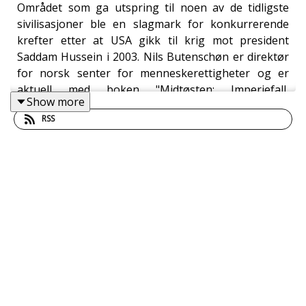
Området som ga utspring til noen av de tidligste
sivilisasjoner ble en slagmark for konkurrerende
krefter etter at USA gikk til krig mot president
Saddam Hussein i 2003. Nils Butenschøn er direktør
for norsk senter for menneskerettigheter og er
aktuell med boken "Midtøsten: Imperiefall,
Show more
statsutvikling og kriger.
RSS