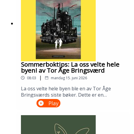
Gustafsson og Ingris Bie
HelgesenProduksjon: Åsmund Ådnøy.Alt om
Sølvberget: https://www.sølvberget.no
Sommerboktips: La oss velte hele
byen! av Tor Åge Bringsværd
|
08:03
mandag 15. juni 2026
La oss velte hele byen ble en av Tor Åge
Bringsværds siste bøker. Dette er en
dystopisk ungdomsroman fra en ødelagt og
Play
urettferdig verden. Men den er slett ikke uten
håp. Lån den på biblioteket ditt!---Innspilt på
Sandnes bibliotek i april 2026.Medvirkende:
Ellen Vinje og Åsmund Ådnøy.Produksjon:
Åsmund Ådnøy.Alt om Sølvberget: