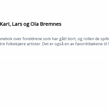
Kari, Lars og Ola Bremnes
bok over foreldrene som har gått bort, og rollen de spilte
av tre folkekjære artister. Det er også en av favorittbøkene t
 bibliotek i april 2026.Medvirkende: Synne Fredriksen og To
no