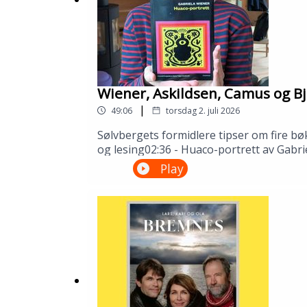
Wiener, Askildsen, Camus og Bj
|
49:06
torsdag 2. juli 2026
Sølvbergets formidlere tipser om fire bø
og lesing02:36 - Huaco-portrett av Gabri
Camus32:51 - Synnøve Solbakken av Bjørn
Play
Gustafsson og Åsmund Ådnøy.Produksjo