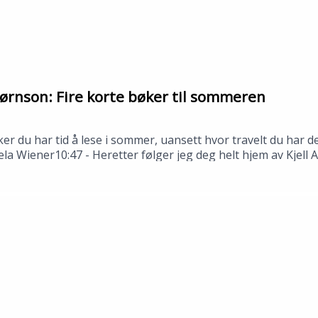
ørnson: Fire korte bøker til sommeren
ker du har tid å lese i sommer, uansett hvor travelt du har
ela Wiener10:47 - Heretter følger jeg deg helt hjem av Kjell
stjerne Bjørnson---Innspilt i Stavanger i juni 2026.Medvi
n: Tomas Gustafsson og Åsmund Ådnøy.