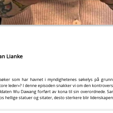
Yan Lianke
i bøker som har havnet i myndighetenes søkelys på grunn a
store leder»? I denne episoden snakker vi om den kontrover
oldaten Wu Dawang forført av kona til sin overordnede. Sa
 hellige statuer og sitater, desto sterkere blir lidenskapen