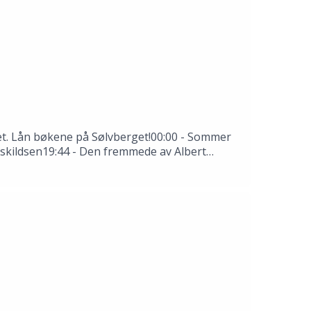
 det. Lån bøkene på Sølvberget!00:00 - Sommer
 Askildsen19:44 - Den fremmede av Albert
rkende: Thale Dobbert, Hannah Ersland, Tomas