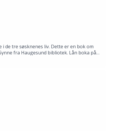
 i de tre søsknenes liv. Dette er en bok om
il Synne fra Haugesund bibliotek. Lån boka på
mas Gustafsson.Produksjon: Åsmund Ådnøy.Alt