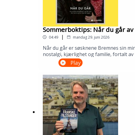
Sommerboktips: Når du går av 
|
04:49
mandag 29. juni 2026
Når du går er søsknene Bremnes sin minne
nostalgi, kjærlighet og familie, fortalt 
biblioteket ditt!---Innspilt på Kopervik
Play
om Sølvberget: https://www.sølvberget.