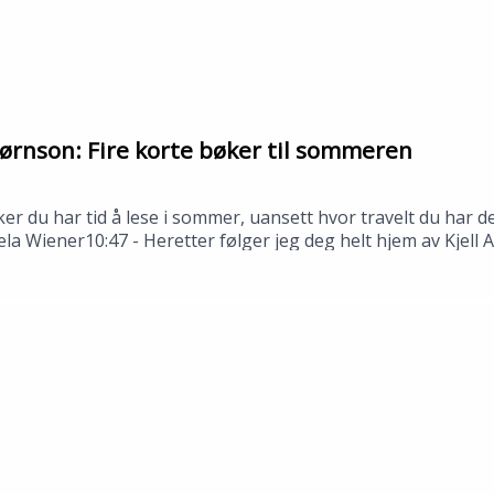
 mars 2026.
nd Ådnøy.
ørnson: Fire korte bøker til sommeren
ker du har tid å lese i sommer, uansett hvor travelt du har
ela Wiener10:47 - Heretter følger jeg deg helt hjem av Kjell
stjerne Bjørnson---Innspilt i Stavanger i juni 2026.Medvi
n: Tomas Gustafsson og Åsmund Ådnøy.