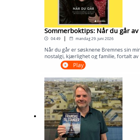
Sommerboktips: Når du går av 
|
04:49
mandag 29. juni 2026
Når du går er søsknene Bremnes sin minne
nostalgi, kjærlighet og familie, fortalt 
biblioteket ditt!---Innspilt på Kopervik
Play
om Sølvberget: https://www.sølvberget.