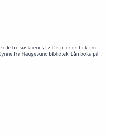
 i de tre søsknenes liv. Dette er en bok om
il Synne fra Haugesund bibliotek. Lån boka på
mas Gustafsson.Produksjon: Åsmund Ådnøy.Alt