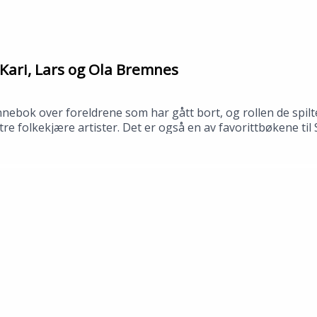
Kari, Lars og Ola Bremnes
bok over foreldrene som har gått bort, og rollen de spilte
av tre folkekjære artister. Det er også en av favorittbøkene t
 bibliotek i april 2026.Medvirkende: Synne Fredriksen og To
no