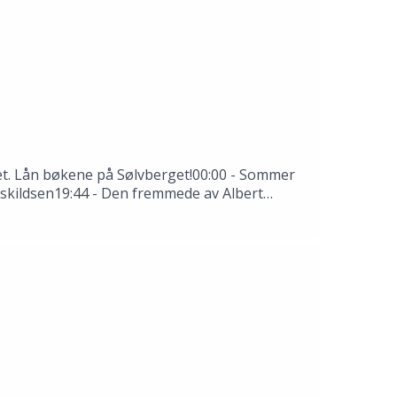
 det. Lån bøkene på Sølvberget!00:00 - Sommer
 Askildsen19:44 - Den fremmede av Albert
rkende: Thale Dobbert, Hannah Ersland, Tomas