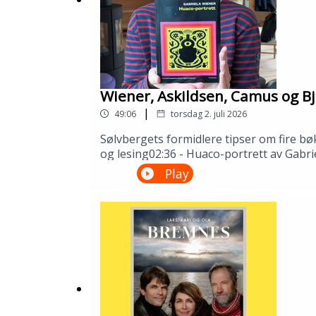
Innspilt på Sølvberget bibliotek og kulturhus i
Medvirkende: Eli Gunn Rønning Buvik og Åsmu
Produksjon: Åsmund Ådnøy.
Wiener, Askildsen, Camus og Bj
|
49:06
torsdag 2. juli 2026
Sølvbergets formidlere tipser om fire bø
og lesing02:36 - Huaco-portrett av Gabri
Camus32:51 - Synnøve Solbakken av Bjørn
Play
Gustafsson og Åsmund Ådnøy.Produksjo