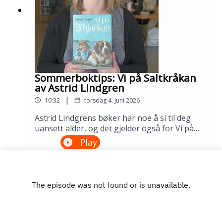
Sommerboktips: Vi på Saltkråkan
av Astrid Lindgren
|
10:32
torsdag 4. juni 2026
Astrid Lindgrens bøker har noe å si til deg
uansett alder, og det gjelder også for Vi på
Saltkråkan. Dette er den eneste Lindgren-
Play
boken som ble skrevet etter filmatiseringen,
og historien om skjærgårdslivet utenfor
Stockholm treffer generasjon etter
generasjon. Lån den på biblioteket ditt!---
Innspilt på Sandnes bibliotek i april
2026.Medvirkende: Maria Aano Reme og
Åsmund Ådnøy.Produksjon: Åsmund Ådnøy.