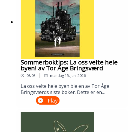
Gustafsson og Ingris Bie
HelgesenProduksjon: Åsmund Ådnøy.Alt om
Sølvberget: https://www.sølvberget.no
Sommerboktips: La oss velte hele
byen! av Tor Åge Bringsværd
|
08:03
mandag 15. juni 2026
La oss velte hele byen ble en av Tor Åge
Bringsværds siste bøker. Dette er en
dystopisk ungdomsroman fra en ødelagt og
Play
urettferdig verden. Men den er slett ikke uten
håp. Lån den på biblioteket ditt!---Innspilt på
Sandnes bibliotek i april 2026.Medvirkende:
Ellen Vinje og Åsmund Ådnøy.Produksjon:
Åsmund Ådnøy.Alt om Sølvberget: