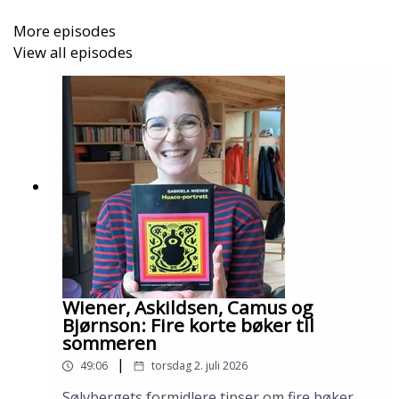
More episodes
View all episodes
Wiener, Askildsen, Camus og
Bjørnson: Fire korte bøker til
sommeren
|
49:06
torsdag 2. juli 2026
Sølvbergets formidlere tipser om fire bøker