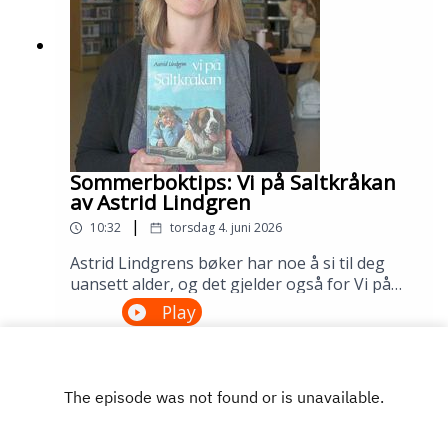
Sølvberget: https://www.sølvberget.no
Sommerboktips: Vi på Saltkråkan
av Astrid Lindgren
|
10:32
torsdag 4. juni 2026
Astrid Lindgrens bøker har noe å si til deg
uansett alder, og det gjelder også for Vi på
Saltkråkan. Dette er den eneste Lindgren-
Play
boken som ble skrevet etter filmatiseringen,
og historien om skjærgårdslivet utenfor
Stockholm treffer generasjon etter
generasjon. Lån den på biblioteket ditt!---
Innspilt på Sandnes bibliotek i april
2026.Medvirkende: Maria Aano Reme og