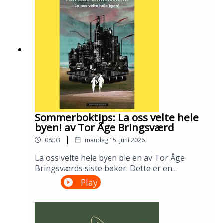
bibliotek i april 2026.Medvirkende: Tomas
Gustafsson og Ingris Bie
HelgesenProduksjon: Åsmund Ådnøy.Alt om
Sølvberget: https://www.sølvberget.no
Sommerboktips: La oss velte hele
byen! av Tor Åge Bringsværd
|
08:03
mandag 15. juni 2026
La oss velte hele byen ble en av Tor Åge
Bringsværds siste bøker. Dette er en
dystopisk ungdomsroman fra en ødelagt og
Play
urettferdig verden. Men den er slett ikke uten
håp. Lån den på biblioteket ditt!---Innspilt på
Sandnes bibliotek i april 2026.Medvirkende:
Ellen Vinje og Åsmund Ådnøy.Produksjon: