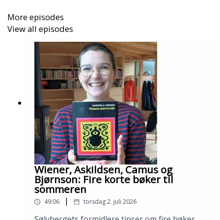
More episodes
View all episodes
Wiener, Askildsen, Camus og
Bjørnson: Fire korte bøker til
sommeren
|
49:06
torsdag 2. juli 2026
Sølvbergets formidlere tipser om fire bøker