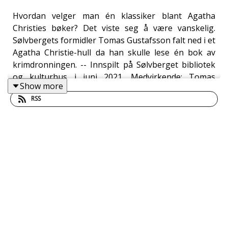
Hvordan velger man én klassiker blant Agatha
Christies bøker? Det viste seg å være vanskelig.
Sølvbergets formidler Tomas Gustafsson falt ned i et
Agatha Christie-hull da han skulle lese én bok av
krimdronningen. -- Innspilt på Sølvberget bibliotek
og kulturhus i juni 2021. Medvirkende: Tomas
Show more
Gustafsson og Ådnøy
RSS