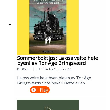
bibliotek i april 2026.Medvirkende: Tomas
Gustafsson og Ingris Bie
HelgesenProduksjon: Åsmund Ådnøy.Alt om
Sølvberget: https://www.sølvberget.no
Sommerboktips: La oss velte hele
byen! av Tor Åge Bringsværd
|
08:03
mandag 15. juni 2026
La oss velte hele byen ble en av Tor Åge
Bringsværds siste bøker. Dette er en
dystopisk ungdomsroman fra en ødelagt og
Play
urettferdig verden. Men den er slett ikke uten
håp. Lån den på biblioteket ditt!---Innspilt på
Sandnes bibliotek i april 2026.Medvirkende:
Ellen Vinje og Åsmund Ådnøy.Produksjon: