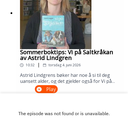
Sølvberget: https://www.sølvberget.no
Sommerboktips: Vi på Saltkråkan
av Astrid Lindgren
|
10:32
torsdag 4. juni 2026
Astrid Lindgrens bøker har noe å si til deg
uansett alder, og det gjelder også for Vi på
Saltkråkan. Dette er den eneste Lindgren-
Play
boken som ble skrevet etter filmatiseringen,
og historien om skjærgårdslivet utenfor
Stockholm treffer generasjon etter
generasjon. Lån den på biblioteket ditt!---
Innspilt på Sandnes bibliotek i april
2026.Medvirkende: Maria Aano Reme og