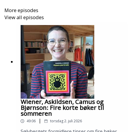
More episodes
View all episodes
Wiener, Askildsen, Camus og
Bjørnson: Fire korte bøker til
sommeren
|
49:06
torsdag 2. juli 2026
Sølvbergets formidlere tipser om fire bøker