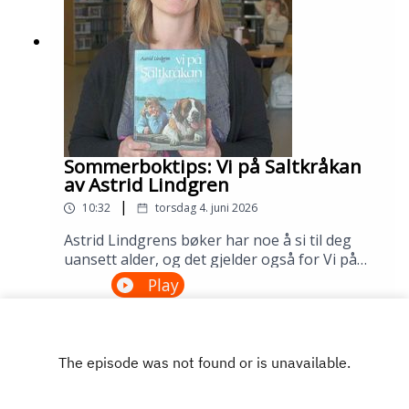
Sølvberget: https://www.sølvberget.no
Sommerboktips: Vi på Saltkråkan
av Astrid Lindgren
|
10:32
torsdag 4. juni 2026
Astrid Lindgrens bøker har noe å si til deg
uansett alder, og det gjelder også for Vi på
Saltkråkan. Dette er den eneste Lindgren-
Play
boken som ble skrevet etter filmatiseringen,
og historien om skjærgårdslivet utenfor
Stockholm treffer generasjon etter
generasjon. Lån den på biblioteket ditt!---
Innspilt på Sandnes bibliotek i april
2026.Medvirkende: Maria Aano Reme og