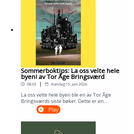
bibliotek i april 2026.Medvirkende: Tomas
Gustafsson og Ingris Bie
HelgesenProduksjon: Åsmund Ådnøy.Alt om
Sølvberget: https://www.sølvberget.no
Sommerboktips: La oss velte hele
byen! av Tor Åge Bringsværd
|
08:03
mandag 15. juni 2026
La oss velte hele byen ble en av Tor Åge
Bringsværds siste bøker. Dette er en
dystopisk ungdomsroman fra en ødelagt og
Play
urettferdig verden. Men den er slett ikke uten
håp. Lån den på biblioteket ditt!---Innspilt på
Sandnes bibliotek i april 2026.Medvirkende:
Ellen Vinje og Åsmund Ådnøy.Produksjon: