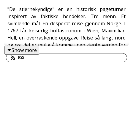
"De stjernekyndige" er en historisk pageturner
inspirert av faktiske hendelser. Tre menn. Et
svimlende mål. En desperat reise gjennom Norge. I
1767 får keiserlig hoffastronom i Wien, Maximilian
Hell, en overraskende oppgave: Reise så langt nord
og øst det er mulig å komme i den kjente verden for
Show more
å observere Venuspassasjen. Det er en ferd på 5000
RSS
kilometer, under brutale forhold, til klodens mest
ugjestmilde sted, Vardø, med ett overordnet mål for
øye: å fastslå jordens avstand til solen. Vetle Lid
Larssens nyeste roman har fått fantastiske
anmeldelser, og i desember 2023 var han på plass
foran et lydhørt publikum i fødebyen Stavanger. Lån
boka på Sølvberget: https://solvberget.bib.no/cgi-
bin/m2?tnr=926147 . --- Innspilt på Sølvberget
bibliotek og kulturhus i desember 2023.
Medvirkende: Vetle Lid Larssen. Produksjon: Åsmund
Ådnøy.