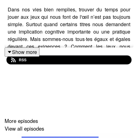
Dans nos vies bien remplies, trouver du temps pour
jouer aux jeux qui nous font de l'œil n’est pas toujours
simple. Surtout quand certains titres nous demandent
une implication cognitive importante ou une pratique
régulière. Mais sommes-nous tous·tes égaux et égales
devant ces exigences ? Comment les jeux nous
Show more
renvoient-ils à nos vies domestiques et aux inégalités
RSS
de genre ? Dans cet épisode, Lucie et Hugo se
demandent si le jeu vidéo est une charge mentale
comme les autres, avec l'aide de Celia Hodent
(Docteure en psychologie, experte en stratégie UX) et
Fanny Lignon (enseignante-chercheuse à l’Université
Lyon-1 et au laboratoire THALIM). Et on vous donne
aussi une astuce pour être imbattable à Tetris.
More episodes
View all episodes
___