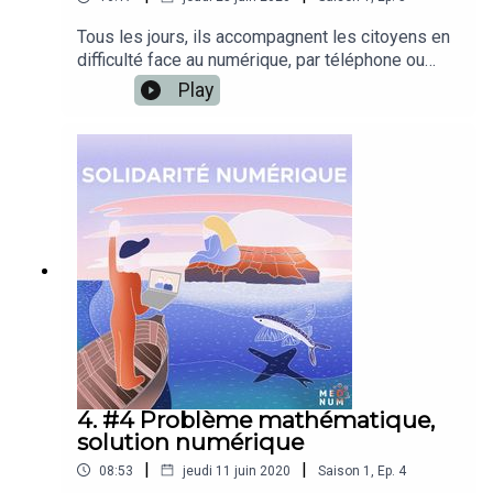
Tous les jours, ils accompagnent les citoyens en
difficulté face au numérique, par téléphone ou
dans les lieux dans lesquels ils travaillent, et
Play
pourtant c'est un métier peu connu : les
médiateurs numériques.Dans cet épisode,
Isabelle, Christophe, Khalid et Loïc vous
racontent l’aventure Solidarité Numérique et vous
font découvrir la réalité de leur profession.Un
podcast réalisé par Louie Creative, l'agence de
création de Louie Media, pour la MedNum.
4. #4 Problème mathématique,
solution numérique
|
|
08:53
jeudi 11 juin 2020
Saison
1
,
Ep.
4