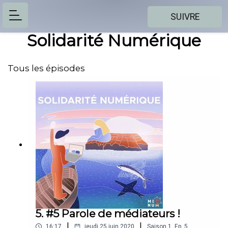
SUIVRE
Solidarité Numérique
Tous les épisodes
5. #5 Parole de médiateurs !
|
|
16:17
jeudi 25 juin 2020
Saison
1
,
Ep.
5