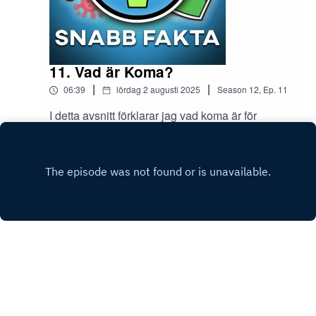
11. Vad är Koma?
|
|
06:39
lördag 2 augusti 2025
Season
12
,
Ep.
11
I detta avsnitt förklarar jag vad koma är för
någonting!Glöm inte att prenumerera på min
Youtube-kanal Snabb Fakta.Instagram:
Play
snabb.faktaTIKTOK: riktigasnabbfaktaMail:
snabbfakta1@gmail.comMin andra podcast
Midnattståget - Creepypastor från
internet:https://open.spotify.com/show/2aevEEW
b9Bv1KoKvzptUaj
Copyright
Snabb Fakta