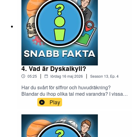
internet:https://open.spotify.com/show/2aevEEW
b9Bv1KoKvzptUaj
4. Vad är Dyskalkyli?
|
|
05:25
lördag 16 maj 2026
Season
13
,
Ep.
4
Har du svårt för siffror och huvudräkning?
Blandar du ihop olika tal med varandra? I vissa
fall kan detta handla om Dyskalkyli.Glöm inte att
Play
prenumerera på min Youtube-kanal Snabb
Fakta.Instagram: snabb.faktaTIKTOK:
riktigasnabbfaktaMail:
snabbfakta1@gmail.comMin andra podcast
Midnattståget - Creepypastor från