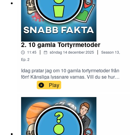
2. 10 gamla Tortyrmetoder
|
|
11:45
söndag 14 december 2025
Season
13
,
Ep.
2
Idag pratar jag om 10 gamla tortyrmetoder från
förr! Känsliga lyssnare varnas. Vill du se hur
tortyrredskapen såg ut kan du titta på detta
Play
avsnitt på min Youtube-kanal.Glöm inte att
prenumerera på min Youtube-kanal Snabb
Fakta.Instagram: snabb.faktaTIKTOK:
riktigasnabbfaktaMail:
snabbfakta1@gmail.comMin andra podcast
Midnattståget - Creepypastor från
internet:https://open.spotify.com/show/2aevEEW
b9Bv1KoKvzptUaj