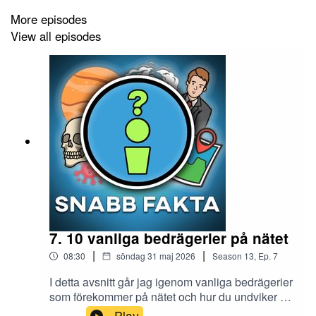
More episodes
View all episodes
7. 10 vanliga bedrägerier på nätet
|
|
08:30
söndag 31 maj 2026
Season
13
,
Ep.
7
I detta avsnitt går jag igenom vanliga bedrägerier
som förekommer på nätet och hur du undviker att
bli lurad.Glöm inte att prenumerera på min
Play