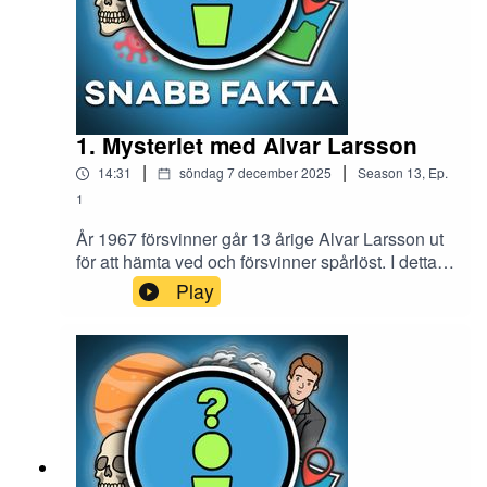
1. Mysteriet med Alvar Larsson
|
|
14:31
söndag 7 december 2025
Season
13
,
Ep.
1
År 1967 försvinner går 13 årige Alvar Larsson ut
för att hämta ved och försvinner spårlöst. I detta
avsnitt pratar jag om försvinnandet, polisarbetet
Play
och de mystiska omständigheterna kring
fallet.Glöm inte att prenumerera på min Youtube-
kanal Snabb Fakta.Instagram:
snabb.faktaTIKTOK: riktigasnabbfaktaMail:
snabbfakta1@gmail.comMin andra podcast
Midnattståget - Creepypastor från
internet:https://open.spotify.com/show/2aevEEW
b9Bv1KoKvzptUaj