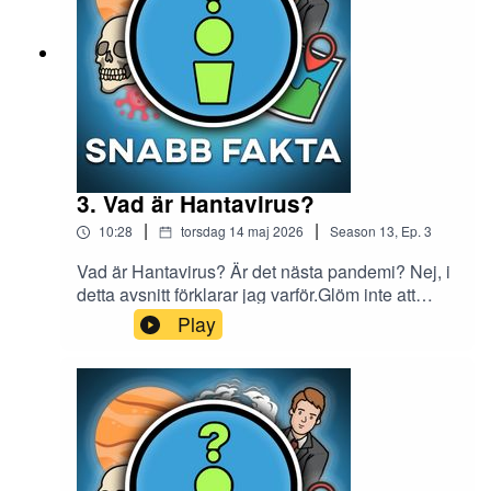
internet:https://open.spotify.com/show/2aevEEW
b9Bv1KoKvzptUaj
3. Vad är Hantavirus?
|
|
10:28
torsdag 14 maj 2026
Season
13
,
Ep.
3
Vad är Hantavirus? Är det nästa pandemi? Nej, i
detta avsnitt förklarar jag varför.Glöm inte att
prenumerera på min Youtube-kanal Snabb
Play
Fakta.Instagram: snabb.faktaTIKTOK:
riktigasnabbfaktaMail:
snabbfakta1@gmail.comMin andra podcast
Midnattståget - Creepypastor från
internet:https://open.spotify.com/show/2aevEEW
b9Bv1KoKvzptUaj