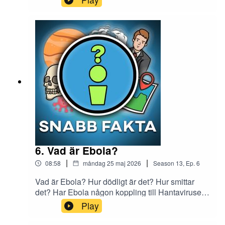
Youtube-kanal Snabb Fakta.Instagram:
snabb.faktaTIKTOK: riktigasnabbfaktaMail:
snabbfakta1@gmail.comMin andra podcast
Midnattståget - Creepypastor från
internet:https://open.spotify.com/show/2aevEEW
b9Bv1KoKvzptUaj
6. Vad är Ebola?
|
|
08:58
måndag 25 maj 2026
Season
13
,
Ep.
6
Vad är Ebola? Hur dödligt är det? Hur smittar
det? Har Ebola någon koppling till Hantaviruset?
I detta avsnitt pratar jag om allt du behöver
Play
veta.Glöm inte att prenumerera på min Youtube-
kanal Snabb Fakta.Instagram: