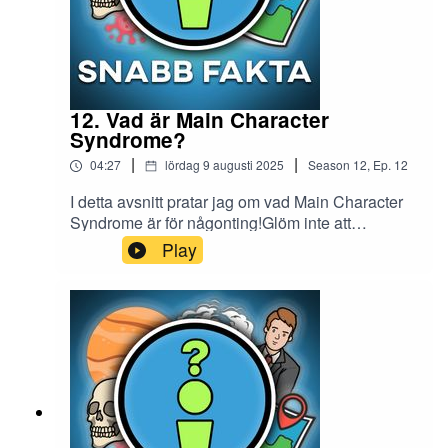
12. Vad är Main Character
Syndrome?
|
|
04:27
lördag 9 augusti 2025
Season
12
,
Ep.
12
I detta avsnitt pratar jag om vad Main Character
Syndrome är för någonting!Glöm inte att
prenumerera på min Youtube-kanal Snabb
Play
Fakta.Instagram: snabb.faktaTIKTOK:
riktigasnabbfaktaMail:
snabbfakta1@gmail.comMin andra podcast
Midnattståget - Creepypastor från
internet:https://open.spotify.com/show/2aevEEW
b9Bv1KoKvzptUaj