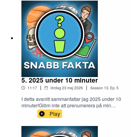
snabb.faktaTIKTOK: riktigasnabbfaktaMail:
snabbfakta1@gmail.comMin andra podcast
Midnattståget - Creepypastor från
internet:https://open.spotify.com/show/2aevEEW
b9Bv1KoKvzptUaj
5. 2025 under 10 minuter
|
|
11:17
lördag 23 maj 2026
Season
13
,
Ep.
5
I detta avsnitt sammanfattar jag 2025 under 10
minuter!Glöm inte att prenumerera på min
Youtube-kanal Snabb Fakta.Instagram:
Play
snabb.faktaTIKTOK: riktigasnabbfaktaMail:
snabbfakta1@gmail.comMin andra podcast
Midnattståget - Creepypastor från