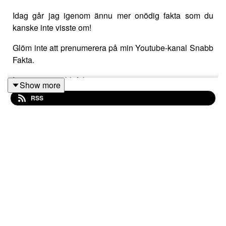
Idag går jag igenom ännu mer onödig fakta som du
kanske inte visste om!
Glöm inte att prenumerera på min Youtube-kanal Snabb
Fakta.
Instagram: snabb.fakta
Show more
RSS
TIKTOK: riktigasnabbfakta
Mail:
snabbfakta1@gmail.com
Min andra podcast Midnattståget - Creepypastor från
internet:
https://open.spotify.com/show/2aevEEWb9Bv1KoKvzptUaj