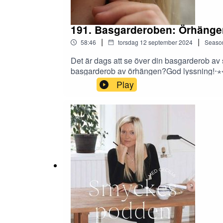
191. Basgarderoben: Örhänge
|
|
58:46
torsdag 12 september 2024
Seaso
Det är dags att se över din basgarderob av
basgarderob av örhängen?God lyssning!⋅⋆⋄
pratar professionellt. Under 2022 (efter att 
Play
hon instagramkontot @smyckeskompisarna, 
kuriosa om Hanna är att hon var expertko
smyckesdesigner Cecilia Kores i januari 202
fredag - och då och då släpps även kortare b
den för dina vänner och bekanta - och såk
glöm inte: du är värd äkta smycken och äde