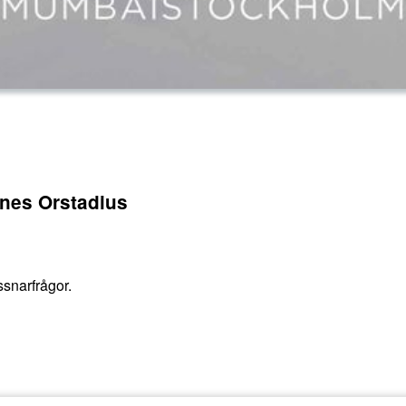
nes Orstadius
snarfrågor.