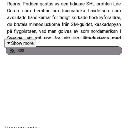
Repris: Podden gästas av den tidigare SHL-profilen Lee
Goren som berättar om traumatiska händelsen som
avslutade hans karriär för tidigt, korkade hockeyföräldrar,
de brutala minnesluckorna från SM-guldet, kaskadspyan
på flygplatsen, vad man golvas av som nordamerikan i
Sverige, att stå upp för sitt lag, jättedusterna med
Show more
välkända motståndarna, det mycket udda förslaget till
RSS
Tollefsen, slagsmålet som nästan förstörde hans händer,
helgalna festkvällen i Skellefteå och mycket mer.
More episodes