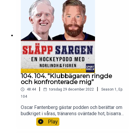
med supportrar, att coacha superprofiler och
världsstjärnor, att skadas av ett matchprogram,
vara halvdöv i en vecka, när motståndarna
hackade sönder isen, den obscena bussresan,
brutala hånen efter TV-debuten, när han drev
kanadensiska kommentatorer till vansinne, det
urspårade domarsnacket, att beskyddas av
kravallpolis, oväntade jobbförfrågningarna – och
mycket mer.
104. 104. ”Klubbägaren ringde
och konfronterade mig”
|
|
48:44
torsdag 29 december 2022
Season
1
,
Ep.
104
Oscar Fantenberg gästar podden och berättar om
budkriget i våras, tränarens oväntade hot, bisarra
trejdeftermiddagen, 40-gradersomställning i NHL,
Play
Kovaltjuks besatthet, chockerande
telefonsamtalet, vidriga spökhotellen i KHL,