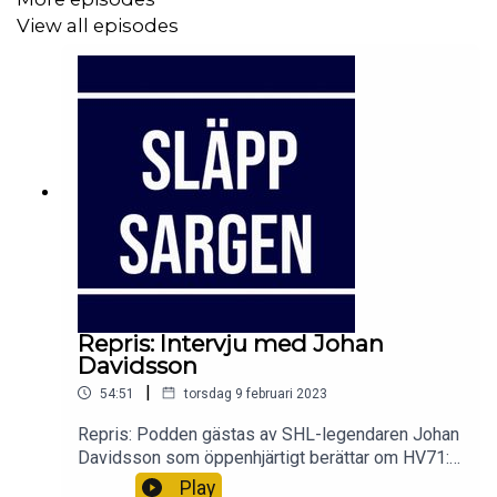
View all episodes
Repris: Intervju med Johan
Davidsson
|
54:51
torsdag 9 februari 2023
Repris: Podden gästas av SHL-legendaren Johan
Davidsson som öppenhjärtigt berättar om HV71:s
dunderfiasko och degradering 20/21, känslorna
Play