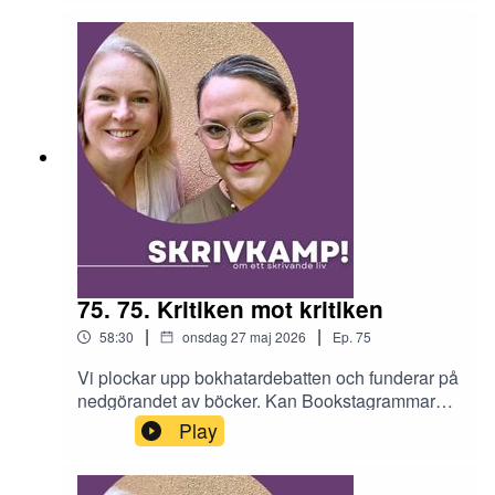
var det hemliga dokument som förändrade
Malins bok?
75. 75. Kritiken mot kritiken
|
|
58:30
onsdag 27 maj 2026
Ep.
75
Vi plockar upp bokhatardebatten och funderar på
nedgörandet av böcker. Kan Bookstagrammare
hata och ändå vänta sig gratisex? Malin passar
Play
på att såga en älskad amerikansk bok och så
rasar vi mot kritikens vanarter. Dessutom: att
skriva om liv.