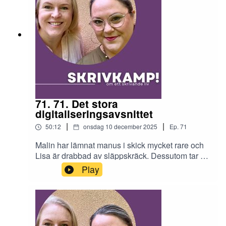
71. 71. Det stora
digitaliseringsavsnittet
|
|
50:12
onsdag 10 december 2025
Ep.
71
Malin har lämnat manus i skick mycket rare och
Lisa är drabbad av släppskräck. Dessutom tar vi
upp digitaliseringen – från Gardellgate till
Play
snabbskrivande och hur vi författare påverkas av
den svällande ljudboksmarknaden.