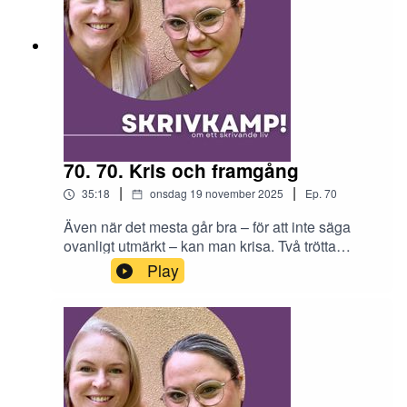
70. 70. Kris och framgång
|
|
35:18
onsdag 19 november 2025
Ep.
70
Även när det mesta går bra – för att inte säga
ovanligt utmärkt – kan man krisa. Två trötta
författare pratar slitenhet, ovälkommen omtanke
Play
och stundande seriesläpp.