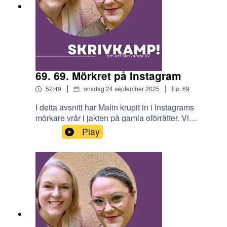
69. 69. Mörkret på Instagram
|
|
52:49
onsdag 24 september 2025
Ep.
69
I detta avsnitt har Malin krupit in i Instagrams
mörkare vrår i jakten på gamla oförrätter. Vi
sträcker upp de som lägger likes utan att läsa,
Play
och pratar om snabbskrivartrendens baksida –
stressen.