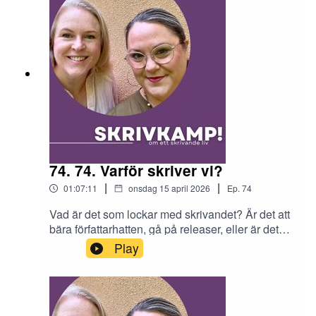
74. 74. Varför skriver vi?
|
|
01:07:11
onsdag 15 april 2026
Ep.
74
Vad är det som lockar med skrivandet? Är det att
bära författarhatten, gå på releaser, eller är det
själva texten och tillgången till andra världar?
Play
Också: hur livet förändras (eller inte) av att vinna
Årets bok, och den nya författarekonomin.