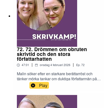
72. 72. Drömmen om obruten
skrivtid och den stora
författarhatten
|
|
47:01
onsdag 4 februari 2026
Ep.
72
Malin söker efter en starkare berättarröst och
tänker mörka tankar om duktiga författarmän på
Instagram. Lisa har surfat sönder Bonniers
Play
Författarportal och är lätt i sinnet efter deadline.
Dessutom: om serielogiken i digitala serier, och
att få obruten skrivtid.