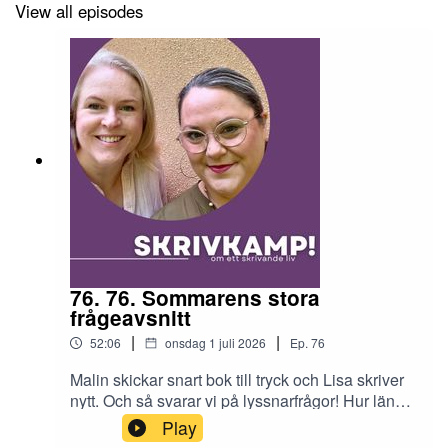
View all episodes
76. 76. Sommarens stora
frågeavsnitt
|
|
52:06
onsdag 1 juli 2026
Ep.
76
Malin skickar snart bok till tryck och Lisa skriver
nytt. Och så svarar vi på lyssnarfrågor! Hur länge
ska man behöva vänta på svar om manus, hur
Play
fungerar den redaktionella processen och vilket