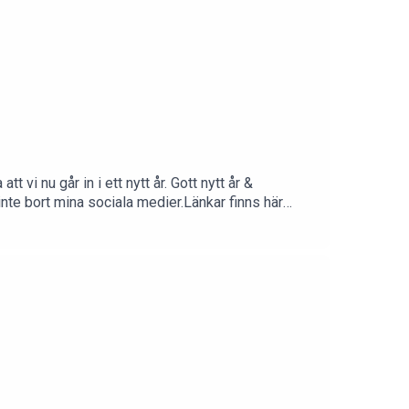
u går in i ett nytt år. Gott nytt år &
inte bort mina sociala medier.Länkar finns här
Skräckstunden
 skriva om du önskar att vara anonym.)TACK FÖR
.. :D